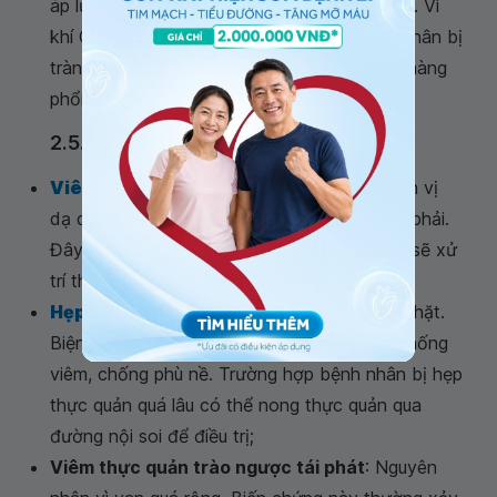
áp lực dương và khâu kín khoang màng phổi. Vì
khí CO2 dễ hấp thu nên hầu như các bệnh nhân bị
tràn khí màng phổi không cần phải dẫn lưu màng
phổi.
2.5.2 Tai biến sau phẫu thuật
Viêm phúc mạc
: Do thủng thực quản, phình vị
dạ dày do nguyên nhân phẫu tích hoặc đốt phải.
Đây là biến chứng hiếm gặp và khi gặp phải sẽ xử
trí theo phác đồ của bác sĩ chuyên khoa;
Hẹp thực quản
: Do nguyên nhân van quá chặt.
Biện pháp xử trí là nhịn ăn, sử dụng thuốc chống
viêm, chống phù nề. Trường hợp bệnh nhân bị hẹp
thực quản quá lâu có thể nong thực quản qua
đường nội soi để điều trị;
Viêm thực quản trào ngược tái phát
: Nguyên