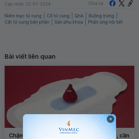
Chia sẻ
Cập nhật: 22-07-2024
Niêm mạc tử cung
Cổ tử cung
QnA
Buồng trứng
Cắt tử cung bán phần
Sản phụ khoa
Phản ứng nội tiết
Bài viết liên quan
×
Chậm kinh 25 ngày nhưng không có thai, cần