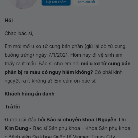
Đặt lịch khám
Xem chi tiết
Hỏi
Chào bác sĩ,
Em mới mổ u xơ tử cung bán phần (giữ lại cổ tử cung,
buồng trứng) ngày 7/1/2021. Hôm nay đi vệ sinh em
thấy ra ít máu. Bác sĩ cho em hỏi
mổ u xơ tử cung bán
phần bị ra máu có nguy hiểm không?
Có phải kinh
nguyệt ra ít không ạ? Em cám ơn bác sĩ.
Khách hàng ẩn danh
Trả lời
Được giải đáp bởi
Bác sĩ chuyên khoa I Nguyễn Thị
Kim Dung -
Bác sĩ Sản phụ khoa - Khoa Sản phụ khoa
- Bệnh viện Đa khoa Quốc tế Vinmec Times City.