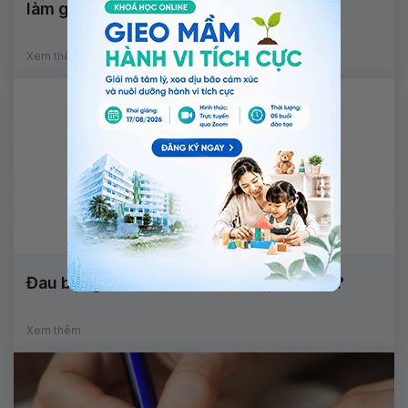
làm gì?
Xem thêm
Đau bụng dưới rốn bên trái là bị làm sao?
Xem thêm