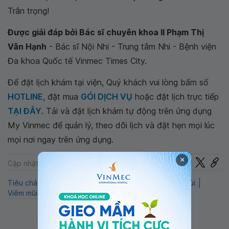
Trân trọng!
Được giải đáp bởi Bác sĩ chuyên khoa II Phạm Thị
Vân Hạnh
- Bác sĩ Nội Nhi - Trung tâm Nhi - Bệnh viện
Đa khoa Quốc tế Vinmec Times City.
Để đặt lịch khám tại viện, Quý khách vui lòng bấm số
HOTLINE
, đặt mua
GÓI DỊCH VỤ
hoặc đặt lịch trực tiếp
TẠI ĐÂY
. Tải và đặt lịch khám tự động trên ứng dụng
My Vinmec để quản lý, theo dõi lịch và đặt hẹn mọi lúc
mọi nơi ngay trên ứng dụng.
×
Chia sẻ
Cập nhật: 22-07-2024
Tiêu chảy
QnA
Mất nước
Viêm lợi
Hơi thở có mùi
Viêm mũi họng
Nhi
Trẻ em