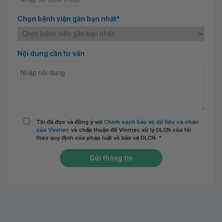
Chọn bệnh viện gần bạn nhất*
Nội dung cần tư vấn
Tôi đã đọc và đồng ý với
Chính sách bảo vệ dữ liệu cá nhân
của Vinmec
và chấp thuận để Vinmec xử lý DLCN của tôi
theo quy định của pháp luật về bảo vệ DLCN.
*
Gửi thông tin