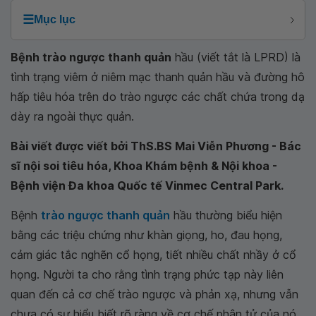
☰
Mục lục
Bệnh trào ngược thanh quản
hầu (viết tắt là LPRD) là
tình trạng viêm ở niêm mạc thanh quản hầu và đường hô
hấp tiêu hóa trên do trào ngược các chất chứa trong dạ
dày ra ngoài thực quản.
Bài viết được viết bởi ThS.BS Mai Viễn Phương - Bác
sĩ nội soi tiêu hóa, Khoa Khám bệnh & Nội khoa -
Bệnh viện Đa khoa Quốc tế Vinmec Central Park.
Bệnh
trào ngược thanh quản
hầu thường biểu hiện
bằng các triệu chứng như khàn giọng, ho, đau họng,
cảm giác tắc nghẽn cổ họng, tiết nhiều chất nhầy ở cổ
họng. Người ta cho rằng tình trạng phức tạp này liên
quan đến cả cơ chế trào ngược và phản xạ, nhưng vẫn
chưa có sự hiểu biết rõ ràng về cơ chế phân tử của nó.