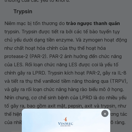
thường của các yếu tố khối u.
Trypsin
Niêm mạc bị tổn thương do
trào ngược thanh quản
trypsin. Trypsin được tiết ra bởi các tế bào tuyến tụy
chủ yếu dưới dạng tiền enzyme. Và zymogen hoạt động
như chất hoạt hóa chính của thụ thể hoạt hóa
protease-2 (PAR-2). PAR-2 ảnh hưởng đến chức năng
của LES. Rối loạn chức năng LES được coi là yếu tố
chính gây ra LPRD. Trypsin kích hoạt PAR-2, gây ra IL-8
và tiết ra thụ thể vanilloid tiềm năng thoáng qua (TRPV),
và gây ra rối loạn chức năng hàng rào biểu mô ở họng.
Nhìn chung, cơ chế sinh bệnh của LPRD là do nhiều yếu
tố gây ra, bao gồm axit mật, pepsin, axit và trypsin, như
×
thể hiện trong hình bên dưới. Hiện tại, cơ chế tương tác
của nhiều chất trào ngược khác nhau vẫn chưa rõ ràng.