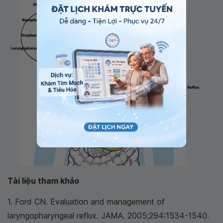
Tài liệu tham khảo
1. Ford CN. Evaluation and management of
laryngopharyngeal reflux. JAMA. 2005;294:1534-1540.