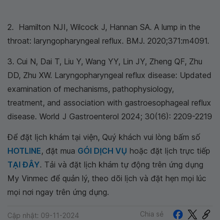
2. Hamilton NJI, Wilcock J, Hannan SA. A lump in the
throat: laryngopharyngeal reflux. BMJ. 2020;371:m4091.
3. Cui N, Dai T, Liu Y, Wang YY, Lin JY, Zheng QF, Zhu
DD, Zhu XW. Laryngopharyngeal reflux disease: Updated
examination of mechanisms, pathophysiology,
treatment, and association with gastroesophageal reflux
disease. World J Gastroenterol 2024; 30(16): 2209-2219
Để đặt lịch khám tại viện, Quý khách vui lòng bấm số
HOTLINE
, đặt mua
GÓI DỊCH VỤ
hoặc đặt lịch trực tiếp
TẠI ĐÂY
. Tải và đặt lịch khám tự động trên ứng dụng
My Vinmec để quản lý, theo dõi lịch và đặt hẹn mọi lúc
mọi nơi ngay trên ứng dụng.
Chia sẻ
Cập nhật: 09-11-2024