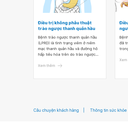
Điều trị không phẫu thuật
Điều
trào ngược thanh quản hầu
ngư
Bệnh trào ngược thanh quản hầu
Bệnh
(LPRD) là tình trạng viêm ở niêm
đã t
mạc thanh quản hầu và đường hô
tron
hấp tiêu hóa trên do trào ngược
các chất chứa trong dạ dày ra
Xem 
ngoài thực quản.
Xem thêm
Câu chuyện khách hàng
Thông tin sức khỏe