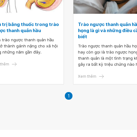
 trị bằng thuốc trong trào
Trào ngược thanh quản h
ợc thanh quản hầu
họng là gì và những điều c
biết
 trào ngược thanh quản hầu
rở thành gánh nặng cho xã hội
Trào ngược thanh quản hầu h
g những năm gần đây.
hay còn gọi là trào ngược họn
thanh quản là một tình trạng 
thêm
gây ra bất kỳ triệu chứng nào
có thể bị nhầm lẫn. Đây là một
trạng diễn ra âm thầm và có t
Xem thêm
gây ra một số biến chứng rất 
hiểm như kích ứng họng, loét 
ung thư.
1