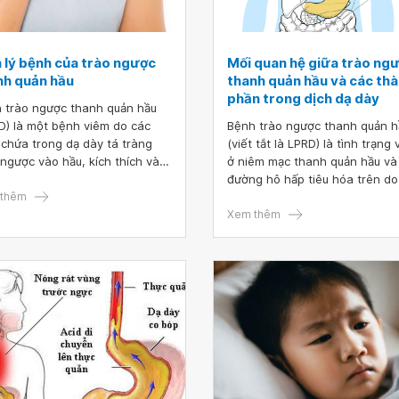
h lý bệnh của trào ngược
Mối quan hệ giữa trào ng
nh quản hầu
thanh quản hầu và các th
phần trong dịch dạ dày
 trào ngược thanh quản hầu
D) là một bệnh viêm do các
Bệnh trào ngược thanh quản h
 chứa trong dạ dày tá tràng
(viết tắt là LPRD) là tình trạng
 ngược vào hầu, kích thích và
ở niêm mạc thanh quản hầu và
tổn thương niêm mạc hầu, và
đường hô hấp tiêu hóa trên do
là một trong những vấn đề
thêm
ngược các chất chứa trong dạ
 tạp nhất và có liên quan đến
ra ngoài thực quản.
Xem thêm
ội nhất trong y học hiện đại.