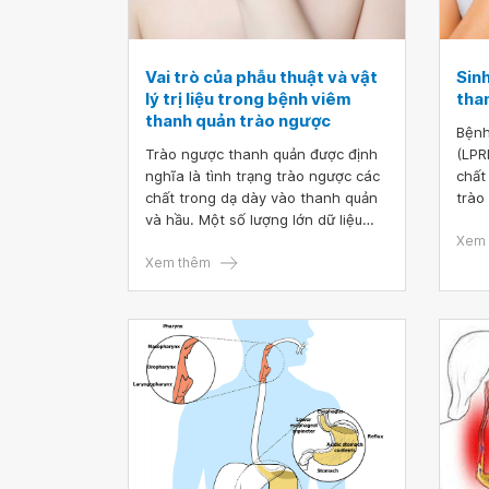
Vai trò của phẫu thuật và vật
Sin
lý trị liệu trong bệnh viêm
tha
thanh quản trào ngược
Bệnh
Trào ngược thanh quản được định
(LPR
nghĩa là tình trạng trào ngược các
chất
chất trong dạ dày vào thanh quản
trào
và hầu. Một số lượng lớn dữ liệu
làm 
cho thấy sự phổ biến ngày càng
vẫn 
Xem 
tăng của các triệu chứng thanh
Xem thêm
phức
quản ở bệnh nhân trào ngược dạ
xã h
dày thực quản. Tuy nhiên, trào
ngược thanh quản là một hội chứng
đa yếu tố và bệnh trào ngược dạ
dày không phải là nguyên nhân duy
nhất liên quan đến cơ chế bệnh
sinh của nó.