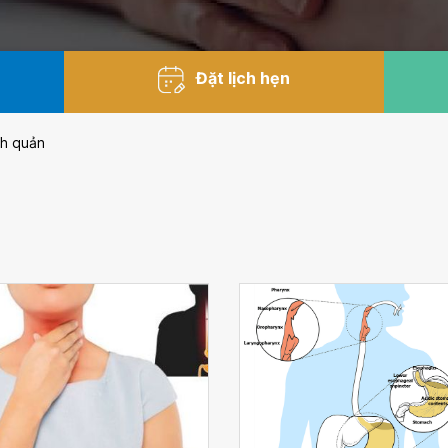
Đặt lịch hẹn
nh quản