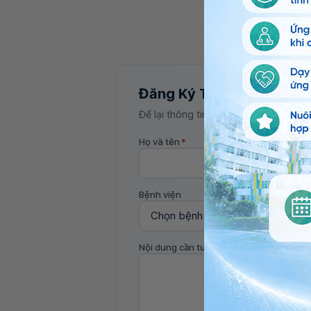
Đăng Ký Tư Vấn
Để lại thông tin, bác sĩ Vinmec sẽ liên
Họ và tên
*
Bệnh viện
Nội dung cần tư vấn