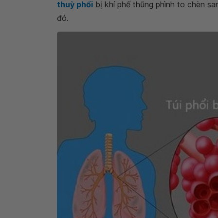
thuỳ phổi
bị khí phế thũng phình to chèn sa
đó.