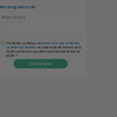
Nội dung cần tư vấn
Tôi đã đọc và đồng ý với
Chính sách bảo vệ dữ liệu
cá nhân của Vinmec
và chấp thuận để Vinmec xử lý
DLCN của tôi theo quy định của pháp luật về bảo vệ
DLCN.
*
Gửi thông tin