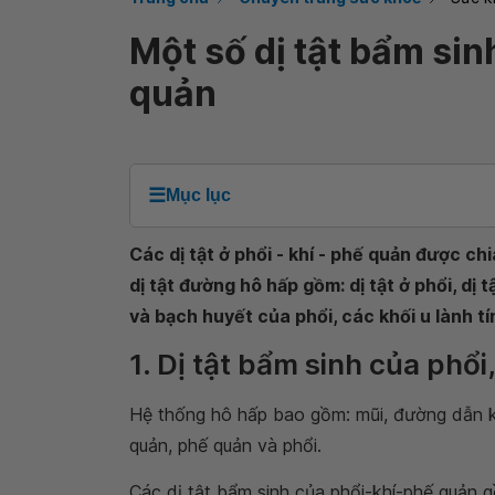
Một số dị tật bẩm sin
quản
☰
Mục lục
Các dị tật ở phổi - khí - phế quản được chi
dị tật đường hô hấp gồm: dị tật ở phổi, dị
và bạch huyết của phổi, các khối u lành tí
1. Dị tật bẩm sinh của phổi
Hệ thống hô hấp bao gồm: mũi, đường dẫn kh
quản, phế quản và phổi.
Các dị tật bẩm sinh của phổi-khí-phế quản 