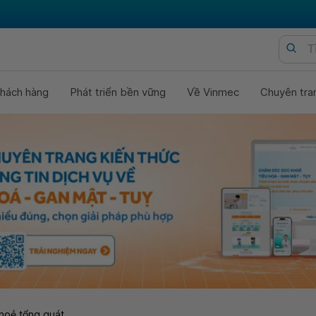
hách hàng
Phát triển bền vững
Về Vinmec
Chuyên tra
hoẻ tổng quát