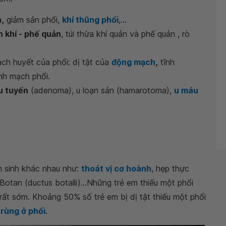
h,
giảm sản phổi,
khí thũng phổi
,...
n khí - phế quản
, túi thừa khí quản và phế quản , rò
ch huyết của phổi: dị tật của
động mạch
,
tĩnh
nh mạch phổi.
u tuyến
(adenoma), u loạn sản (hamarotoma),
u máu
m sinh khác nhau như:
thoát vị cơ hoành
, hẹp thực
otan (ductus botalli)...Những trẻ em thiếu một phổi
rất sớm. Khoảng 50% số trẻ em bị dị tật thiếu một phổi
rùng ở phổi
.