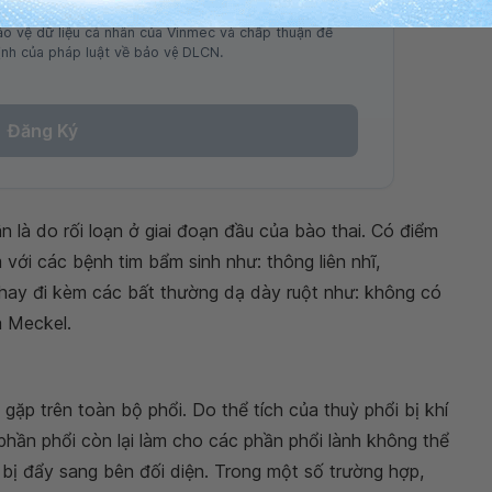
ảo vệ dữ liệu cá nhân của Vinmec và chấp thuận để
nh của pháp luật về bảo vệ DLCN.
Đăng Ký
n là do rối loạn ở giai đoạn đầu của bào thai. Có điểm
với các bệnh tim bẩm sinh như: thông liên nhĩ,
 hay đi kèm các bất thường dạ dày ruột như: không có
a Meckel.
m gặp trên toàn bộ phổi. Do thể tích của thuỳ phổi bị khí
phần phổi còn lại làm cho các phần phổi lành không thể
 bị đẩy sang bên đối diện. Trong một số trường hợp,