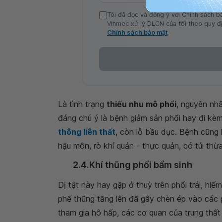
Tôi đã đọc và đồng ý với Chính sách b
Vinmec xử lý DLCN của tôi theo quy đị
Chính sách bảo mật
Là tình trạng
thiếu nhu mô phổi
, nguyên nhâ
đáng chú ý là bệnh giảm sản phổi hay đi kèm 
thông liên thất
, còn lỗ bầu dục. Bệnh cũng
hậu môn, rò khí quản - thực quản, có túi thừ
2.4.Khí thũng phổi bẩm sinh
Dị tật này hay gặp ở thuỳ trên phổi trái, hiế
phế thũng tăng lên đã gây chèn ép vào các 
tham gia hô hấp, các cơ quan của trung thất