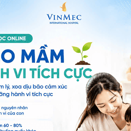
ật thiếu 1 bên phổi
ụt, còn phế quản và phổi hoàn toàn không có. Dị tật
ng, bởi vì đứa trẻ khi sinh ra đã không còn khả năng