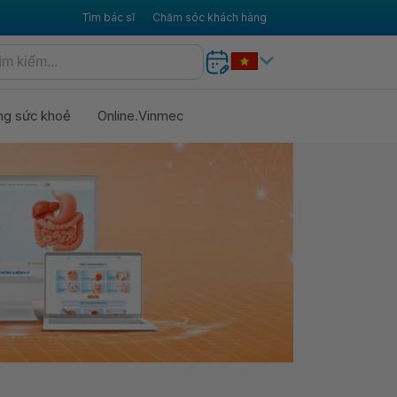
Tìm bác sĩ
Chăm sóc khách hàng
ng sức khoẻ
Online.Vinmec