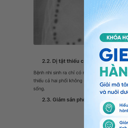
Dị t
2.2. Dị tật thiếu cả hai phổi
Bệnh nhi sinh ra chỉ có một đoạn khí quản c
thiếu cả hai phổi không có ý nghĩa về lâm sà
sống.
2.3. Giảm sản phổi