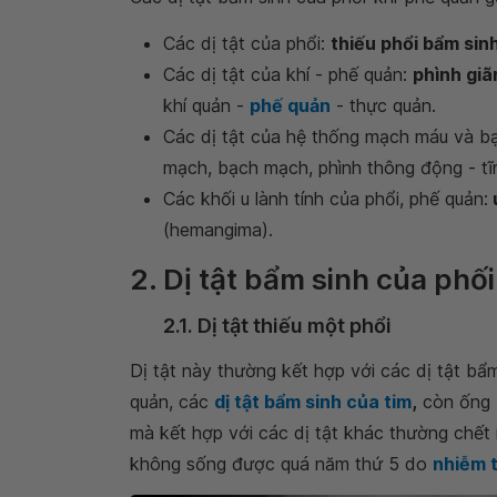
Các dị tật của phổi:
thiếu phổi bẩm sin
Các dị tật của khí - phế quản:
phình giã
khí quản -
phế quản
- thực quản.
Các dị tật của hệ thống mạch máu và bạ
mạch, bạch mạch, phình thông động - tĩ
Các khối u lành tính của phổi, phế quản:
(hemangima).
2. Dị tật bẩm sinh của phối
2.1. Dị tật thiếu một phổi
Dị tật này thường kết hợp với các dị tật bẩ
quản, các
dị tật bẩm sinh của tim
,
còn ống B
mà kết hợp với các dị tật khác thường chết 
không sống được quá năm thứ 5 do
nhiễm t