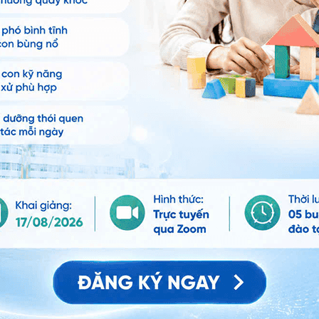
 hệ tư vấn trong 24 giờ.
Số điện thoại
*