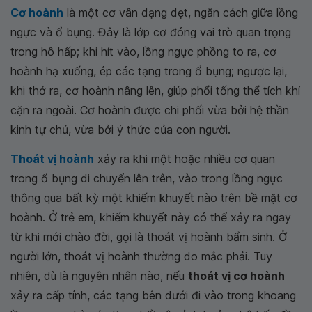
Cơ hoành
là một cơ vân dạng dẹt, ngăn cách giữa lồng
ngực và ổ bụng. Đây là lớp cơ đóng vai trò quan trọng
trong hô hấp; khi hít vào, lồng ngực phồng to ra, cơ
hoành hạ xuống, ép các tạng trong ổ bụng; ngược lại,
khi thở ra, cơ hoành nâng lên, giúp phổi tống thể tích khí
cặn ra ngoài. Cơ hoành được chi phối vừa bởi hệ thần
kinh tự chủ, vừa bởi ý thức của con người.
Thoát vị hoành
xảy ra khi một hoặc nhiều cơ quan
trong ổ bụng di chuyển lên trên, vào trong lồng ngực
thông qua bất kỳ một khiếm khuyết nào trên bề mặt cơ
hoành. Ở trẻ em, khiếm khuyết này có thể xảy ra ngay
từ khi mới chào đời, gọi là thoát vị hoành bẩm sinh. Ở
người lớn, thoát vị hoành thường do mắc phải. Tuy
nhiên, dù là nguyên nhân nào, nếu
thoát vị cơ hoành
xảy ra cấp tính, các tạng bên dưới đi vào trong khoang