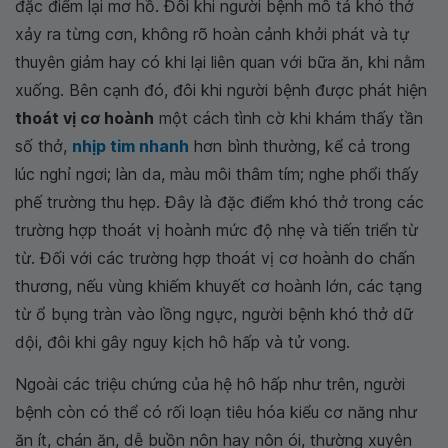
đặc điểm lại mơ hồ. Đôi khi người bệnh mô tả khó thở
xảy ra từng cơn, không rõ hoàn cảnh khởi phát và tự
thuyên giảm hay có khi lại liên quan với bữa ăn, khi nằm
xuống. Bên cạnh đó, đôi khi người bệnh được phát hiện
thoát vị cơ hoành
một cách tình cờ khi khám thấy tần
số thở,
nhịp tim nhanh
hơn bình thường, kể cả trong
lúc nghỉ ngơi; làn da, màu môi thâm tím; nghe phổi thấy
phế trường thu hẹp. Đây là đặc điểm khó thở trong các
trường hợp thoát vị hoành mức độ nhẹ và tiến triển từ
từ. Đối với các trường hợp thoát vị cơ hoành do chấn
thương, nếu vùng khiếm khuyết cơ hoành lớn, các tạng
từ ổ bụng tràn vào lồng ngực, người bệnh khó thở dữ
dội, đôi khi gây nguy kịch hô hấp và tử vong.
Ngoài các triệu chứng của hệ hô hấp như trên, người
bệnh còn có thể có rối loạn tiêu hóa kiểu cơ năng như
ăn ít, chán ăn, dễ buồn nôn hay nôn ói, thường xuyên