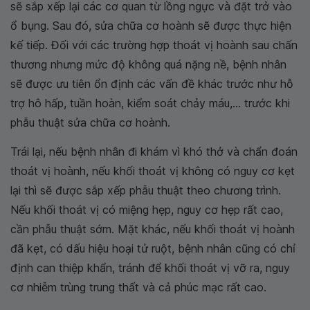
sẽ sắp xếp lại các cơ quan từ lồng ngực và đặt trở vào
ổ bụng. Sau đó, sửa chữa cơ hoành sẽ được thực hiện
kế tiếp. Đối với các trường hợp thoát vị hoành sau chấn
thương nhưng mức độ không quá nặng nề, bệnh nhân
sẽ được ưu tiên ổn định các vấn đề khác trước như hỗ
trợ hô hấp, tuần hoàn, kiểm soát chảy máu,... trước khi
phẫu thuật sửa chữa cơ hoành.
Trái lại, nếu bệnh nhân đi khám vì khó thở và chẩn đoán
thoát vị hoành, nếu khối thoát vị không có nguy cơ kẹt
lại thì sẽ được sắp xếp phẫu thuật theo chương trình.
Nếu khối thoát vị có miệng hẹp, nguy cơ hẹp rất cao,
cần phẫu thuật sớm. Mặt khác, nếu khối thoát vị hoành
đã kẹt, có dấu hiệu hoại tử ruột, bệnh nhân cũng có chỉ
định can thiệp khẩn, tránh để khối thoát vị vỡ ra, nguy
cơ nhiễm trùng trung thất và cả phúc mạc rất cao.