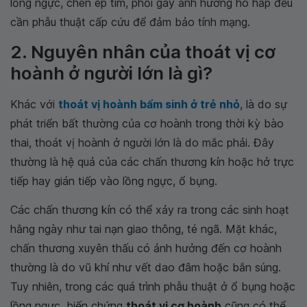
lồng ngực, chèn ép tim, phổi gây ảnh hưởng hô hấp đều
cần phẫu thuật cấp cứu để đảm bảo tính mạng.
2. Nguyên nhân của thoát vị cơ
hoành ở người lớn là gì?
Khác với
thoát vị hoành bẩm sinh ở trẻ nhỏ
, là do sự
phát triển bất thường của cơ hoành trong thời kỳ bào
thai, thoát vị hoành ở người lớn là do mắc phải. Đây
thường là hệ quả của các chấn thương kín hoặc hở trực
tiếp hay gián tiếp vào lồng ngực, ổ bụng.
Các chấn thương kín có thể xảy ra trong các sinh hoạt
hằng ngày như tai nạn giao thông, té ngã. Mặt khác,
chấn thương xuyên thấu có ảnh hưởng đến cơ hoành
thường là do vũ khí như vết dao đâm hoặc bắn súng.
Tuy nhiên, trong các quá trình phẫu thuật ở ổ bụng hoặc
lồng ngực, biến chứng
thoát vị cơ hoành
cũng có thể