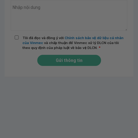
Tôi đã đọc và đồng ý với
Chính sách bảo vệ dữ liệu cá nhân
của Vinmec
và chấp thuận để Vinmec xử lý DLCN của tôi
theo quy định của pháp luật về bảo vệ DLCN.
*
Gửi thông tin