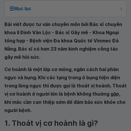
☰
Mục lục
Bài viết được tư vấn chuyên môn bởi Bác sĩ chuyên
khoa II Đinh Văn Lộc - Bác sĩ Gây mê -
Khoa Ngoại
tổng hợp - Bệnh viện Đa khoa Quốc tế Vinmec Đà
Nẵng
. Bác sĩ có hơn 23 năm kinh nghiệm công tác
gây mê hồi sức.
Cơ hoành là một lớp cơ mỏng, ngăn cách hai phần
ngực và bụng. Khi các tạng trong ổ bụng hiện diện
trong lồng ngực thì được gọi là thoát vị hoành. Thoát
vị cơ hoành ở người lớn là bệnh không thường gặp,
khi mắc cần can thiệp sớm để đảm bảo sức khỏe cho
người bệnh.
1. Thoát vị cơ hoành là gì?