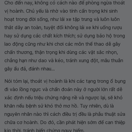
Cho đến nay, không có cách nào để phòng ngừa thoát
vị hoành. Chủ yếu là nhờ vào tính cẩn trọng khi sinh
hoạt trong đời sống, như lái xe tập trung và luôn luôn
thắt dây an toàn, tuyệt đối không lái xe khi uống rượu
hay sử dụng các chất kích thích; sử dụng bảo hộ trong
lao động cũng như khi chơi các môn thể thao dễ gây
chấn thương, thận trọng khi dùng các vật sắc nhọn,
chẳng hạn như dao và kéo, tránh xung đột, mâu thuẫn
gây ẩu đả, đánh nhau...
Nói tóm lại, thoát vị hoành là khi các tạng trong ổ bụng
đi vào lồng ngực và chẩn đoán này ở người lớn rất dễ
xác định nếu triệu chứng nặng nề và ngược lại, sẽ khó
khăn nếu bệnh sử khó thở mơ hồ. Tuy nhiên, dù là
nguyên nhân nào thì cách điều trị đều là phẫu thuật sửa
chữa cơ hoành. Do đó, cần phát hiện sớm để can thiệp
kịp thời, tránh biến chứng nguy hiểm.