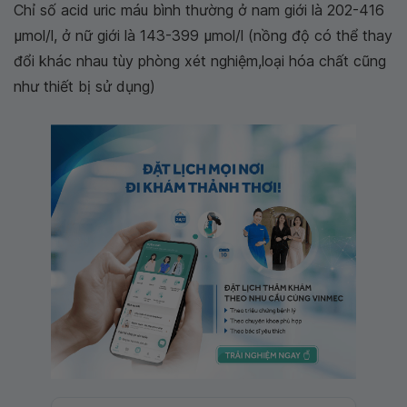
Chỉ số acid uric máu bình thường ở nam giới là 202-416
μmol/l, ở nữ giới là 143-399 μmol/l (nồng độ có thể thay
đổi khác nhau tùy phòng xét nghiệm,loại hóa chất cũng
như thiết bị sử dụng)