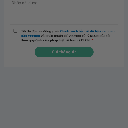
Tôi đã đọc và đồng ý với
Chính sách bảo vệ dữ liệu cá nhân
của Vinmec
và chấp thuận để Vinmec xử lý DLCN của tôi
theo quy định của pháp luật về bảo vệ DLCN.
*
Gửi thông tin