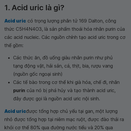
1. Acid uric là gì?
Acid uric
có trọng lượng phân tử 169 Dalton, công
thức C5H4N4O3, là sản phẩm thoái hóa nhân purin của
các acid nucleic. Các nguồn chính tạo acid uric trong cơ
thể gồm:
Các thức ăn, đồ uống giàu nhân purin như phủ
tạng động vật, hải sản, cá, thịt, bia, rượu vang
(nguồn gốc ngoại sinh)
Các tế bào trong cơ thể khi già hóa, chế đi, nhân
purin
của nó bị phá hủy và tạo thành acid uric,
đây được gọi là nguồn acid uric nội sinh.
Acid uric
được tổng hợp chủ yếu tại gan, một lượng
nhỏ được tổng hợp tại niêm mạc ruột, được đào thải ra
khỏi cơ thể 80% qua đường nước tiểu và 20% qua