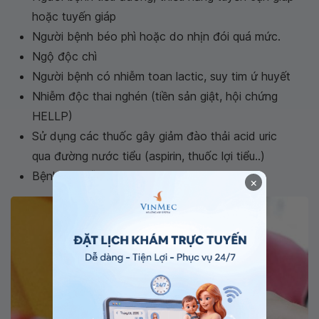
hoặc tuyến giáp
Người bệnh béo phì hoặc do nhịn đói quá mức.
Ngộ độc chì
Người bệnh có nhiễm toan lactic, suy tim ứ huyết
Nhiễm độc thai nghén (tiền sản giật, hội chứng
HELLP)
Sử dụng các thuốc gây giảm đào thải acid uric
qua đường nước tiểu (aspirin, thuốc lợi tiểu..)
Bệnh lý nhiễm virus Epstein-Barr
×