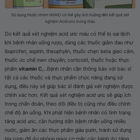
Sử dụng thuốc nhóm NSAID có thể gây ảnh hưởng đến kết quả xét
nghiệm Acid uric trong máu
Do kết quả xét nghiệm acid uric máu có thể bị sai lệch
khi bệnh nhân uống rượu, dùng các thuốc giảm đau như
ibuprofen, aspirin, theophylin, thuốc chẹn beta giao cảm,
thuốc ức chế men chuyển, corticoid, thuốc hoặc thực
phẩm
vitamin C
,...Bệnh nhân cần thông báo với bác sĩ
tất cả các thuốc và thực phẩm chức năng đang sử
dụng, điều này sẽ giúp bác sĩ đánh giá xét nghiệm được
chính xác hơn. Kết quả xét nghiệm acid uric sẽ giúp ích
trong chẩn đoán, theo dõi điều trị cũng như điều chỉnh
chế độ ăn uống. Khi phát hiện bệnh nhân có tình trạng
tăng acid uric, cần hướng dẫn bệnh nhân uống nhiều
nước, giảm ăn các thực phẩm giàu purin, tránh sử dụng
bia rượu để dự phòng nguy cơ mắc các bệnh do tăng