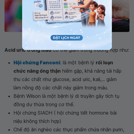
Lấy mẫu máu xét nghiệm acid uric
Acid uric trong máu
có thể giảm trong trường hợp như:
Hội chứng Fanconi
: là một bệnh lý
rối loạn
chức năng ống thận
hiếm gặp, khả năng tái hấp
thu các chất như glucose, acid uric, kali,... giảm
làm nồng độ các chất này giảm trong máu.
Bệnh Wilson là một bệnh lý di truyền gây tích tụ
đồng dư thừa trong cơ thể.
Hội chứng SIADH ( hội chứng tiết hormone bài
niệu không thích hợp)
Chế độ ăn nghèo các thực phẩm chứa nhân purin,