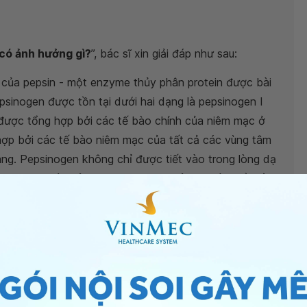
 có ảnh hưởng gì?
”, bác sĩ xin giải đáp như sau:
 của pepsin - một enzyme thủy phân protein được bài
psinogen được tồn tại dưới hai dạng là pepsinogen I
I được tổng hợp bởi các tế bào chính của niêm mạc ở
hợp bởi các tế bào niêm mạc của tất cả các vùng tâm
ràng. Pepsinogen không chỉ được tiết vào trong lòng dạ
ụng hoạt hóa của acid chlohydric của dạ dày để thủy
ược bài tiết vào máu.
t thanh phản ánh tình trạng hình thái và chức năng của
hành tá tràng. Khi hoạt động của niêm mạc vùng đáy
hanh giảm, trái lại mức độ PGII huyết thanh không
GI/PGII liên quan chặt chẽ với sự tiến triển tăng dần từ
o dạ dày, lúc này số lượng tế bào chính giảm đi.