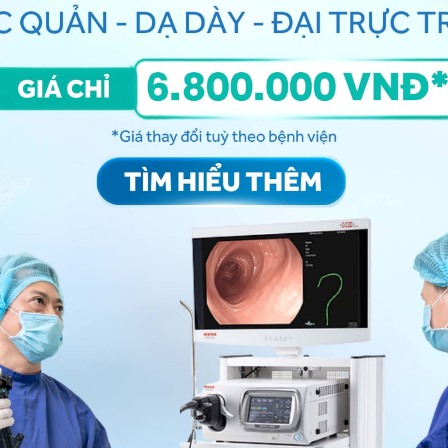
uyết thanh và tỷ lệ PGI/II có thể được sử dụng để
 dạ dày ở những bệnh nhân có nguy cơ cao.
 I huyết thanh ở những người khỏe mạnh bình thường
giới lớn hơn 70 ng/mL, của pepsinogen II là 7,5 ng/mL
à 200, nồng độ Pepsinogen II là 61,9, tỷ lệ Pepsinogen
ạn bình thường.
00, PGII 61,9
, bạn có thể đến bệnh viện thuộc
n thêm. Cảm ơn bạn đã tin tưởng và gửi câu hỏi đến
ng bấm số
HOTLINE
, đặt mua
GÓI DỊCH VỤ
hoặc đặt
 tự động trên ứng dụng My Vinmec để quản lý, theo dõi