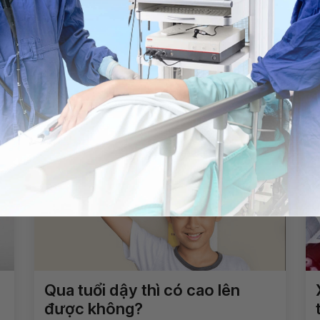
g dụng.
Chia sẻ
Xét nghiệm pepsinogen
Ung thư dạ dày
Qua tuổi dậy thì có cao lên
được không?