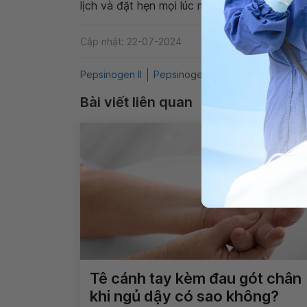
lịch và đặt hẹn mọi lúc mọi nơi ngay trên ứn
Cập nhật: 22-07-2024
Pepsinogen II
Pepsinogen I
QnA
Xét nghiệm
Bài viết liên quan
Tê cánh tay kèm đau gót chân
khi ngủ dậy có sao không?