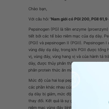
Chào bạn,
Với câu hỏi “
Nam giới có PGI 200, PGII 61,9
Pepsinogen (PG) là tiền enzyme (proenzym)
tiết bởi các tế bào niêm mạc của dạ dày. Pe
(PGI) và pepsinogen II (PGII). Pepsinogen 
vùng đáy dạ dày, trong khi PGII được tổng 
vị, vùng đáy, vùng hang vị và của hành tá t
dày, được thủy phân thành pepsin nhờ tác d
phân protein thức ăn mà một phần nhỏ còn đ
Mức độ của hai loại pepsinogen I và II huyế
các phần khác nhau của niêm mạc dạ dày - 
dạ dày bị giảm, mức độ pepsinogen I huyết t
thay đổi. Kết quả là sự giảm dần của tỷ số P
niêm mạc vùng đáy bình thường thành viêm te