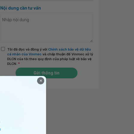
Nội dung cần tư vấn
Tôi đã đọc và đồng ý với
Chính sách bảo vệ dữ liệu
cá nhân của Vinmec
và chấp thuận để Vinmec xử lý
DLCN của tôi theo quy định của pháp luật về bảo vệ
DLCN.
*
Gửi thông tin
×