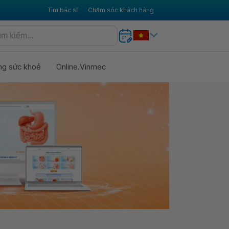
Tìm bác sĩ
Chăm sóc khách hàng
ng sức khoẻ
Online.Vinmec