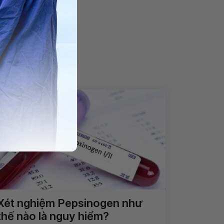
Xét nghiệm Pepsinogen như
thế nào là nguy hiểm?