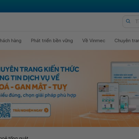
hách hàng
Phát triển bền vững
Về Vinmec
Chuyên tra
hoẻ tổng quát