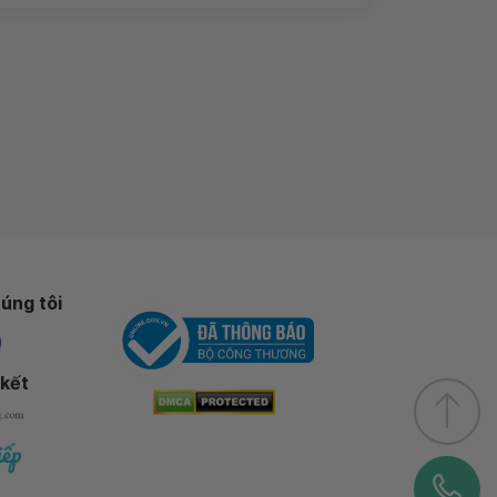
úng tôi
 kết