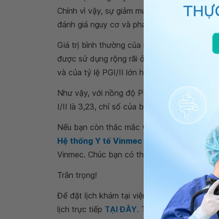
Chính vì vậy, sự giảm mức độ pepsinogen I h
đánh giá nguy cơ và phát hiện sớm ung thư
Giá trị bình thường của mức độ pepsinogen
được sử dụng rộng rãi ở nhiều nước trên thế 
và của tỷ lệ PGI/II lớn hơn 3 .
Như vậy, với nồng độ Pepsinogen I của bạn l
I/II là 3,23, chỉ số của bạn nằm trong giới h
Nếu bạn còn thắc mắc về
nam giới có PGI 2
Hệ thống Y tế Vinmec
để kiểm tra và tư vấ
Vinmec. Chúc bạn có thật nhiều sức khỏe.
Trân trọng!
Để đặt lịch khám tại viện, Quý khách vui lò
lịch trực tiếp
TẠI ĐÂY
. Tải và đặt lịch khám