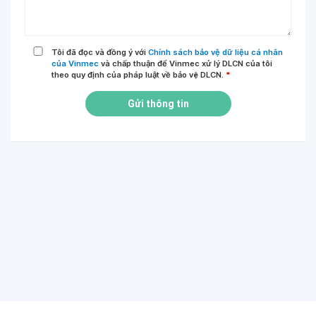
Tôi đã đọc và đồng ý với
Chính sách bảo vệ dữ liệu cá nhân
của Vinmec
và chấp thuận để Vinmec xử lý DLCN của tôi
theo quy định của pháp luật về bảo vệ DLCN.
*
Gửi thông tin