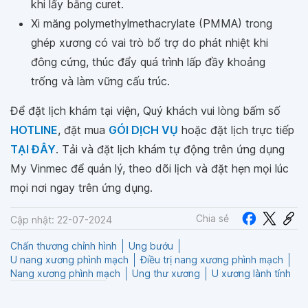
khi lấy bằng curet.
Xi măng polymethylmethacrylate (PMMA) trong
ghép xương có vai trò bổ trợ do phát nhiệt khi
đông cứng, thúc đẩy quá trình lấp đầy khoảng
trống và làm vững cấu trúc.
Để đặt lịch khám tại viện, Quý khách vui lòng bấm số
HOTLINE
, đặt mua
GÓI DỊCH VỤ
hoặc đặt lịch trực tiếp
TẠI ĐÂY
. Tải và đặt lịch khám tự động trên ứng dụng
My Vinmec để quản lý, theo dõi lịch và đặt hẹn mọi lúc
mọi nơi ngay trên ứng dụng.
Chia sẻ
Cập nhật: 22-07-2024
Chấn thương chỉnh hình
Ung bướu
U nang xương phình mạch
Điều trị nang xương phình mạch
Nang xương phình mạch
Ung thư xương
U xương lành tính