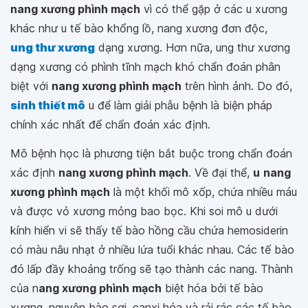
nang xương phình mạch
vì có thể gặp ở các u xương
khác như u tế bào khổng lồ, nang xương đơn độc,
ung thư xương
dạng xương. Hơn nữa, ung thư xương
dạng xương có phình tĩnh mạch khó chẩn đoán phân
biệt với
nang xương phình mạch
trên hình ảnh. Do đó,
sinh thiết mô
u để làm giải phẫu bệnh là biện pháp
chính xác nhất để chẩn đoán xác định.
Mô bệnh học là phương tiện bắt buộc trong chẩn đoán
xác định
nang xương phình mạch
. Về đại thể,
u
nang
xương phình mạch
là một khối mô xốp, chứa nhiều máu
và được vỏ xương mỏng bao bọc. Khi soi mô u dưới
kính hiển vi sẽ thấy tế bào hồng cầu chứa hemosiderin
có màu nâu nhạt ở nhiều lứa tuổi khác nhau. Các tế bào
đó lấp đầy khoảng trống sẽ tạo thành các nang. Thành
của n
ang xương phình mạch
biệt hóa bởi tế bào
xương, nguyên bào sợi, canxi hóa và rải rác các tế bào