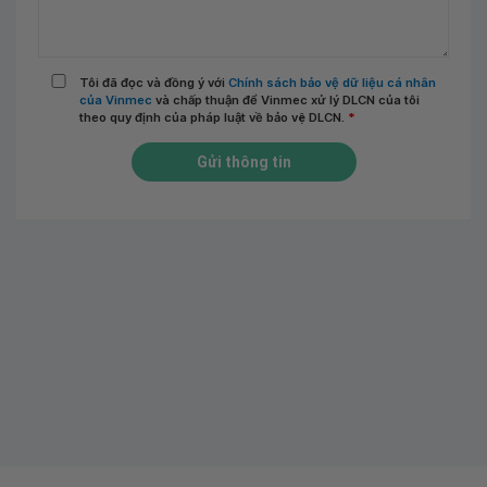
Tôi đã đọc và đồng ý với
Chính sách bảo vệ dữ liệu cá nhân
của Vinmec
và chấp thuận để Vinmec xử lý DLCN của tôi
theo quy định của pháp luật về bảo vệ DLCN.
*
Gửi thông tin