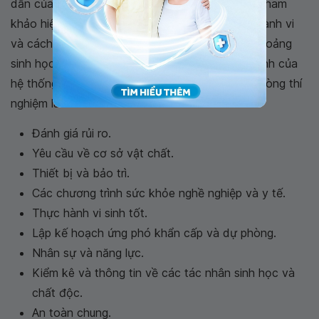
dẫn của WHO ban hành năm 2010. Một tài liệu tham
khảo hiện hành mô tả các biện pháp kỹ thuật, hành vi
và cách quản lý dựa trên đánh giá rủi ro khủng hoảng
sinh học trong phòng thí nghiệm. Các yếu tố chính của
hệ thống quản lý khủng hoảng sinh học trong phòng thí
nghiệm là:
Đánh giá rủi ro.
Yêu cầu về cơ sở vật chất.
Thiết bị và bảo trì.
Các chương trình sức khỏe nghề nghiệp và y tế.
Thực hành vi sinh tốt.
Lập kế hoạch ứng phó khẩn cấp và dự phòng.
Nhân sự và năng lực.
Kiểm kê và thông tin về các tác nhân sinh học và
chất độc.
An toàn chung.