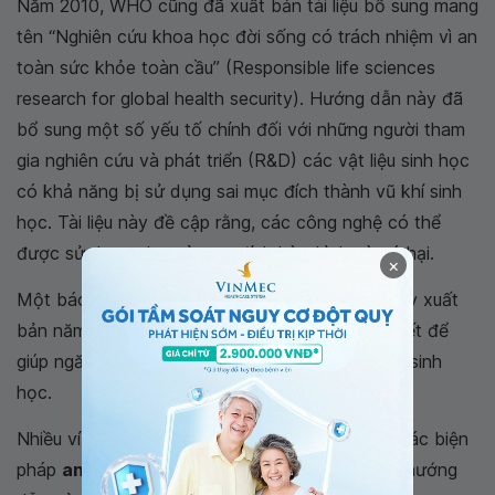
Năm 2010, WHO cũng đã xuất bản tài liệu bổ sung mang
tên “Nghiên cứu khoa học đời sống có trách nhiệm vì an
toàn sức khỏe toàn cầu” (Responsible life sciences
research for global health security). Hướng dẫn này đã
bổ sung một số yếu tố chính đối với những người tham
gia nghiên cứu và phát triển (R&D) các vật liệu sinh học
có khả năng bị sử dụng sai mục đích thành vũ khí sinh
học. Tài liệu này đề cập rằng, các công nghệ có thể
được sử dụng cho cả mục đích hòa bình và có hại.
×
Một báo cáo của Viện Hàn lâm Quốc gia Hoa Kỳ xuất
bản năm 2004 đưa ra một số điều kiện tiên quyết để
giúp ngăn chặn lạm dụng nghiên cứu công nghệ sinh
học.
Nhiều ví dụ ủng hộ sự cần thiết phải phát triển các biện
pháp
an toàn sinh học
được nêu chi tiết trong hướng