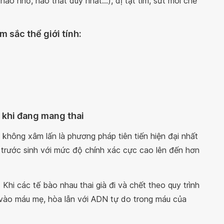
não nhỏ, não thất duy nhất...), dị tật tim, sứt môi chẻ
 sắc thể giới tính:
 khi đang mang thai
h không xâm lấn là phương pháp tiên tiến hiện đại nhất
 trước sinh với mức độ chính xác cực cao lên đến hơn
 Khi các tế bào nhau thai già đi và chết theo quy trình
 vào máu mẹ, hòa lẫn với ADN tự do trong máu của