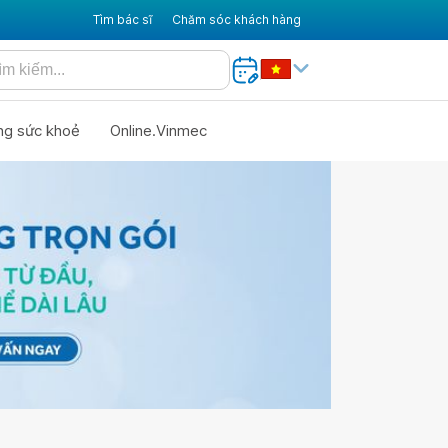
Tìm bác sĩ
Chăm sóc khách hàng
ng sức khoẻ
Online.Vinmec