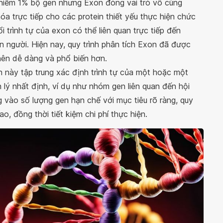
 chiếm 1% bộ gen nhưng Exon đóng vai trò vô cùng
óa trực tiếp cho các protein thiết yếu thực hiện chức
 trình tự của exon có thể liên quan trực tiếp đến
n người. Hiện nay, quy trình phân tích Exon đã được
 nên dễ dàng và phổ biến hơn.
ình này tập trung xác định trình tự của một hoặc một
 lý nhất định, ví dụ như nhóm gen liên quan đến hội
g vào số lượng gen hạn chế với mục tiêu rõ ràng, quy
o, đồng thời tiết kiệm chi phí thực hiện.