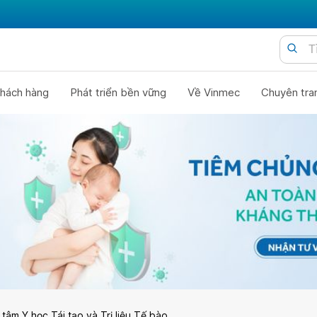
hách hàng
Phát triển bền vững
Về Vinmec
Chuyên tra
tâm Y học Tái tạo và Trị liệu Tế bào