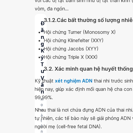
với các dị tật bẩm sinh như dị tật thần kinh (
vòm, đa ngón...
3.1.2.Các bất thường số lượng nhiễm
Đ
ă
Hội chứng Turner (Monosomy X)
n
Hội chứng Klinefelter (XXY)
g
Hội chứng Jacobs (XYY)
K
ý
Hội chứng Triple X (XXX)
T
3.2. Xác minh quan hệ huyết thống
ư
V
Kỹ thuật
xét nghiệm ADN
thai nhi trước sin
ấ
hiện nay, giúp xác định mối quan hệ cha con
n
99,99%.
H
ọ
Nhau thai là nơi chứa đựng ADN của thai nhi.
v
à
tự nhiên, các tế bào này sẽ giải phóng ADN
t
người mẹ (cell-free fetal DNA).
ê
n