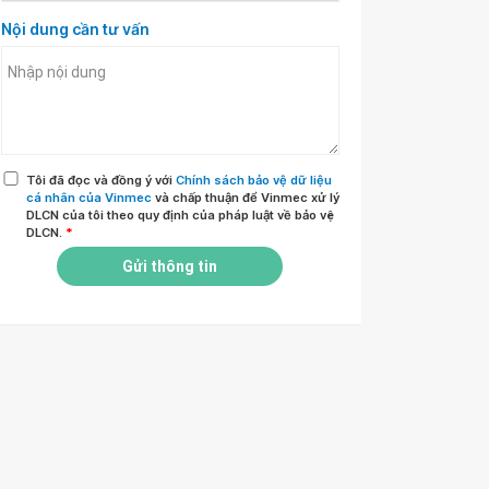
Nội dung cần tư vấn
Tôi đã đọc và đồng ý với
Chính sách bảo vệ dữ liệu
cá nhân của Vinmec
và chấp thuận để Vinmec xử lý
DLCN của tôi theo quy định của pháp luật về bảo vệ
DLCN.
*
Gửi thông tin