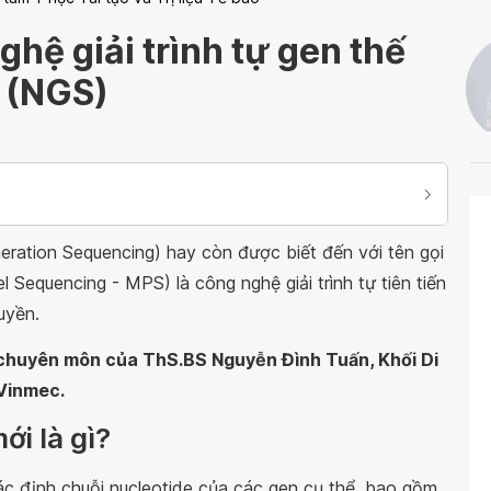
hệ giải trình tự gen thế
 (NGS)
ration Sequencing) hay còn được biết đến với tên gọi
el Sequencing - MPS) là công nghệ giải trình tự tiên tiến
uyền.
n chuyên môn của ThS.BS Nguyễn Đình Tuấn, Khối Di
Vinmec.
ới là gì?
c định chuỗi nucleotide của các gen cụ thể, bao gồm