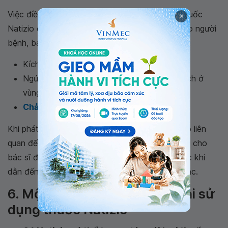
Việc điều trị các tình trạng viêm âm đạo bằng thuốc
×
Natizio có thể dẫn đến một số tác dụng phụ cho người
bệnh, bao gồm:
Kích ứng tại vị trí đặt thuốc.
Ngứa ngáy, có cảm giác bỏng rát, châm chích ở
vùng kín.
Chảy máu âm đạo
.
Khi phát hiện bất kỳ triệu chứng nào nghi ngờ có liên
quan đến việc sử dụng thuốc, bạn cần báo ngay cho
bác sĩ để có biện pháp can thiệp đúng đắn trước khi
dẫn đến những rủi ro sức khỏe nghiêm trọng khác.
6. Một số lưu ý quan trọng khi sử
dụng thuốc Natizio