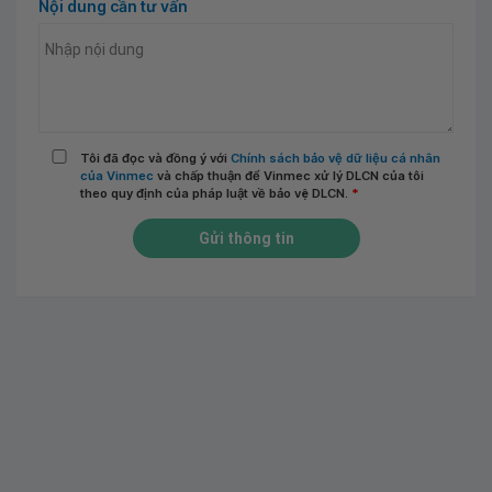
Nội dung cần tư vấn
Tôi đã đọc và đồng ý với
Chính sách bảo vệ dữ liệu cá nhân
của Vinmec
và chấp thuận để Vinmec xử lý DLCN của tôi
theo quy định của pháp luật về bảo vệ DLCN.
*
Gửi thông tin