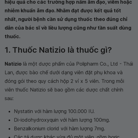
hiệu quả cho các trường hợp nấm âm đạo, viêm hoặc
nhiễm khuẩn âm đạo. Nhằm đạt được kết quả tốt
nhất, người bệnh cần sử dụng thuốc theo đúng chỉ
dẫn của bác sĩ về liều lượng cũng như tần suất dùng
thuốc.
1. Thuốc Natizio là thuốc gì?
Natizio
là một dược phẩm của Polipharm Co., Ltd - Thái
Lan, được bào chế dưới dạng viên đặt phụ khoa và
đóng gói theo quy cách hộp 2 vỉ x 5 viên. Trong mỗi
viên thuốc Natizio sẽ bao gồm các dược chất chính
sau:
Nystatin với hàm lượng 100.000 IU.
Di-iodohydroxyquin với hàm lượng 100mg.
Benzalkonium clorid với hàm lượng 7mg.
Các tá dược khác vừa đủ một viên, gồm boric