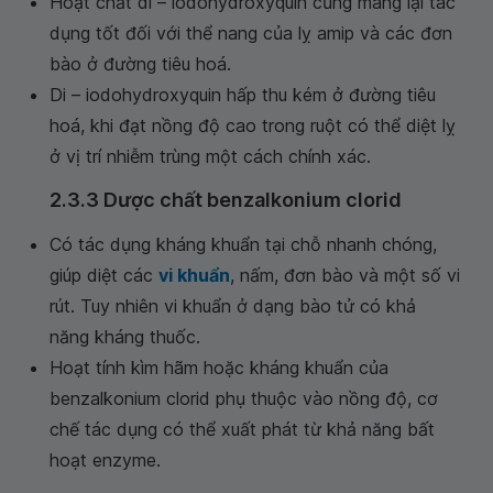
Hoạt chất di – iodohydroxyquin cũng mang lại tác
dụng tốt đối với thể nang của lỵ amip và các đơn
bào ở đường tiêu hoá.
Di – iodohydroxyquin hấp thu kém ở đường tiêu
hoá, khi đạt nồng độ cao trong ruột có thể diệt lỵ
ở vị trí nhiễm trùng một cách chính xác.
2.3.3 Dược chất benzalkonium clorid
Có tác dụng kháng khuẩn tại chỗ nhanh chóng,
giúp diệt các
vi khuẩn
, nấm, đơn bào và một số vi
rút. Tuy nhiên vi khuẩn ở dạng bào tử có khả
năng kháng thuốc.
Hoạt tính kìm hãm hoặc kháng khuẩn của
benzalkonium clorid phụ thuộc vào nồng độ, cơ
chế tác dụng có thể xuất phát từ khả năng bất
hoạt enzyme.