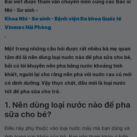
Bài viết được tham vấn chuyên môn cùng các Bác sĩ
Nhi - Sơ sinh -
Khoa Nhi - Sơ sinh - Bệnh viện Đa khoa Quốc tế
Vinmec Hải Phòng
.
Một trong những câu hỏi được rất nhiều bà mẹ quan
tâm đó là nên dùng loại nước nào để pha sữa cho bé,
bởi có lời khuyên nên pha bằng nước khoáng tinh
khiết, người lại cho rằng nên pha với nước rau củ mới
có dinh dưỡng. Vậy thực chất, đâu mới là loại nước
tốt để pha sữa cho trẻ.
1. Nên dùng loại nước nào để pha
sữa cho bé?
Điều này phụ thuộc vào loại nước máy mà bạn dùng và
tình trạng sức khỏe của trẻ. Bạn nên tham khảo ý kiến