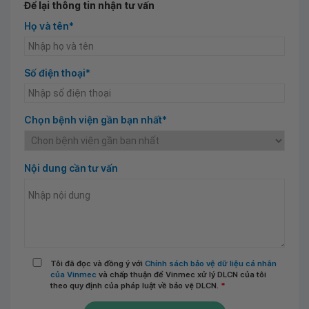
Để lại thông tin nhận tư vấn
Họ và tên*
Số điện thoại*
Chọn bệnh viện gần bạn nhất*
Nội dung cần tư vấn
Tôi đã đọc và đồng ý với
Chính sách bảo vệ dữ liệu cá nhân
của Vinmec
và chấp thuận để Vinmec xử lý DLCN của tôi
theo quy định của pháp luật về bảo vệ DLCN.
*