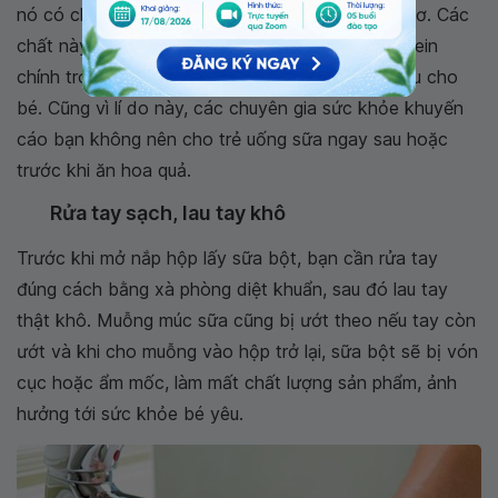
nó có chứa nhiều vitamin C và một số axit hữu cơ. Các
chất này sẽ làm vón casein- đây là một loại protein
chính trong sữa, gây ra chứng đầy bụng, khó tiêu cho
bé. Cũng vì lí do này, các chuyên gia sức khỏe khuyến
cáo bạn không nên cho trẻ uống sữa ngay sau hoặc
trước khi ăn hoa quả.
Rửa tay sạch, lau tay khô
Trước khi mở nắp hộp lấy sữa bột, bạn cần rửa tay
đúng cách bằng xà phòng diệt khuẩn, sau đó lau tay
thật khô. Muỗng múc sữa cũng bị ướt theo nếu tay còn
ướt và khi cho muỗng vào hộp trở lại, sữa bột sẽ bị vón
cục hoặc ẩm mốc, làm mất chất lượng sản phẩm, ảnh
hưởng tới sức khỏe bé yêu.