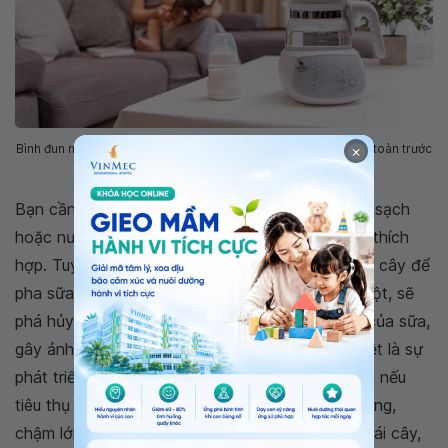
×
Bình đun nước khử Clo thông minh giúp bạn có nguồn nước an toàn trước
khi pha sữa cho trẻ
Bạn cần đặc biệt lưu ý: Nên pha sữa bằng nước sạch
hoặc nước uống tinh khiết đóng chai ở nhiệt độ thích
hợp. Tuyệt đối không dùng nước cháo, nước trái cây để
pha sữa. Bởi trong nước cháo sẽ có nhiều tinh bột, sẽ
phá hủy vitamin A trong sữa làm giảm tác dụng của sữa,
gây ảnh hưởng đến sự phát triển của bé, đặc biệt là sự
phát triển trí não. Ngoài ra, trẻ khó hấp thụ canxi nếu
tiêu thụ tinh bột quá nhiều, gây ra chứng còi xương,
chậm lớn, rối loạn tiêu hóa,... Còn đối với nước trái cây,