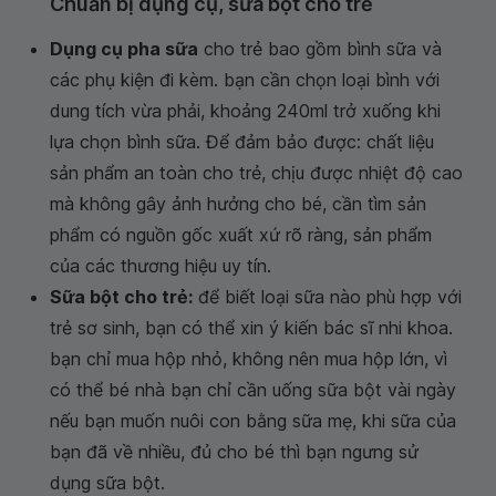
Chuẩn bị dụng cụ, sữa bột cho trẻ
Dụng cụ pha sữa
cho trẻ bao gồm bình sữa và
các phụ kiện đi kèm. bạn cần chọn loại bình với
dung tích vừa phải, khoảng 240ml trở xuống khi
lựa chọn bình sữa. Để đảm bảo được: chất liệu
sản phẩm an toàn cho trẻ, chịu được nhiệt độ cao
mà không gây ảnh hưởng cho bé, cần tìm sản
phẩm có nguồn gốc xuất xứ rõ ràng, sản phẩm
của các thương hiệu uy tín.
Sữa bột cho trẻ:
để biết loại sữa nào phù hợp với
trẻ sơ sinh, bạn có thể xin ý kiến bác sĩ nhi khoa.
bạn chỉ mua hộp nhỏ, không nên mua hộp lớn, vì
có thể bé nhà bạn chỉ cần uống sữa bột vài ngày
nếu bạn muốn nuôi con bằng sữa mẹ, khi sữa của
bạn đã về nhiều, đủ cho bé thì bạn ngưng sử
dụng sữa bột.