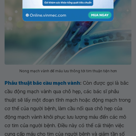
Nong mạch vành để máu lưu thông tới tim thuận tiện hơn
Phẫu thuật bắc cầu mạch vành
:
Còn được gọi là bắc
cầu động mạch vành qua chỗ hẹp, các bác sĩ phẫu
thuật sẽ lấy một đoạn tĩnh mạch hoặc động mạch trong
cơ thể của người bệnh, làm cầu nối qua chỗ hẹp của
động mạch vành khôi phục lưu lượng máu đến các mô
cơ tim của người bệnh. Điều này có thể cải thiện việc
cung cấp máu cho tim của người bệnh và giảm tần số