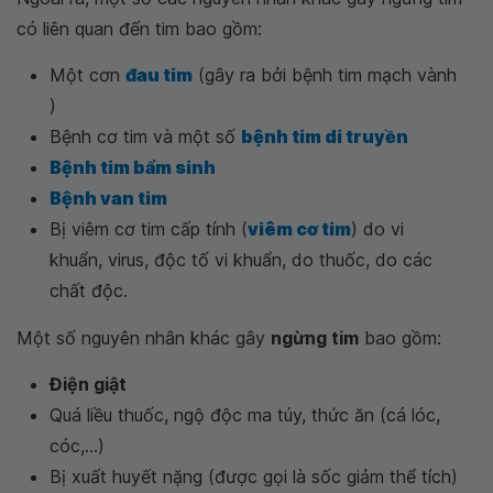
có liên quan đến tim bao gồm:
Một cơn
đau tim
(gây ra bởi bệnh tim mạch vành
)
Bệnh cơ tim và một số
bệnh tim di truyền
Bệnh tim bẩm sinh
Bệnh van tim
Bị viêm cơ tim cấp tính (
viêm cơ tim
) do vi
khuẩn, virus, độc tố vi khuẩn, do thuốc, do các
chất độc.
Một số nguyên nhân khác gây
ngừng tim
bao gồm:
Điện giật
Quá liều thuốc, ngộ độc ma túy, thức ăn (cá lóc,
cóc,...)
Bị xuất huyết nặng (được gọi là sốc giảm thể tích)