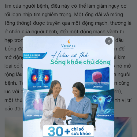
tim của người bệnh, điều này có thể làm giảm nguy cơ
rối loạn nhịp tim nghiêm trọng. Một ống dài và mỏng
(ống thông) được truyền qua một động mạch, thường là
ở chân của người bệnh, đến một động mạch vành bị
hẹp trong tim. Ống thông này được trang bị một đầu
×
bóng đặc biệt phồng lên trong một thời gian ngắn để
mở động mạch bị chặn. Đồng thời, một stent lưới kim
loại có thể được đưa vào động mạch để giữ cho nó mở
rộng lâu dài, khôi phục lưu lượng máu đến tim của người
bệnh. Tạo hình mạch vành có thể được thực hiện cùng
lúc với đặt ống thông vành (chụp động mạch vành),
một thủ thuật mà các bác sĩ thực hiện để xác định vị trí
các động mạch bị hẹp.