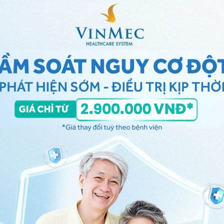
au nhiều hơn trong thực đơn của mình thông qua các
ộc, rau trộn nhưng không nên sử dụng nhiều loại sốt có
ờng ăn trái cây tươi, không nên chế biến thêm bằng
quả chín ngọt như: sầu riêng, hồng chín, xoài chín...
iữa các thành phần sinh năng lượng trong bữa ăn hàng
h cụ thể như sau sẽ rất tốt trong ổn định, điều trị
g/ngày đối với người lớn, tức là tỷ lệ này nên đạt
phần.
số năng lượng khẩu phần, không nên vượt quá 30%.
 giúp ổn định đường huyết, ngăn ngừa xơ vữa động
 cấp nên đạt từ 50-60% tổng số năng lượng khẩu phần
a loại thực phẩm có chỉ số đường huyết thấp như :