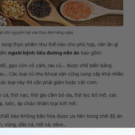
gũ cốc nguyên hạt vào thực đơn hàng ngày
 sung thực phẩm như thế nào cho phù hợp, nên ăn gì
phẩm
người bệnh tiểu đường nên ăn
bao gồm:
 đỗ, gạo còn vỏ cám, rau củ... được chế biến bằng
ào... Các loại củ như khoai sắn cũng cung cấp khá nhiều
các loại này thì cần phải giảm hoặc cắt cơm.
cá, thịt nạc, thịt gia cầm bỏ da, thịt lọc bỏ mỡ, các
p, luộc, áp chảo nhằm loại bớt mỡ.
chất béo không bão hòa được ưu tiên trong chế độ ăn
 vừng, dầu cá, mỡ cá, olive...