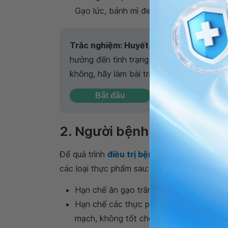
Gạo lức, bánh mì đen,yến mạch, các loại
Trắc nghiệm: Huyết áp của bạn có đang
hưởng đến tình trạng sức khỏe con người.
không, hãy làm bài trắc nghiệm sau đây đ
Bắt đầu
2. Người bệnh tiểu đường 
Để quá trình
điều trị bệnh tiểu đường
đạt kế
các loại thực phẩm sau:
Hạn chế ăn gạo trắng, bánh mì, miến, bộ
Hạn chế các thực phẩm chứa chất béo bã
mạch, không tốt cho sức khỏe nói chung 