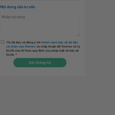
Nội dung cần tư vấn
Tôi đã đọc và đồng ý với
Chính sách bảo vệ dữ liệu
cá nhân của Vinmec
và chấp thuận để Vinmec xử lý
DLCN của tôi theo quy định của pháp luật về bảo vệ
DLCN.
*
Gửi thông tin