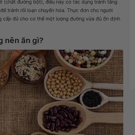
xit (chất đường bột), điều này có tác dụng tránh tăng
để tránh rối loạn chuyển hóa. Thực đơn cho người
g cấp đủ cho cơ thể một lượng đường vừa đủ ổn định
g nên ăn gì?