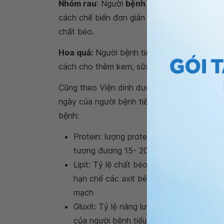
Nhóm rau
: Người
bệnh tiểu đường
nên ăn r
cách chế biến đơn giản như ăn sống, hấp, lu
chất béo.
Hoa quả:
Người bệnh tiểu đường cần tăng cư
cách cho thêm kem, sữa, hạn chế ăn các loại 
Cũng theo Viện dinh dưỡng quốc gia, tỷ lệ g
ngày của người bệnh tiểu đường được xác địn
bệnh:
Protein: lượng protein nên đạt 1- 1,2 g/k
tương đương 15- 20% năng lượng khẩu 
Lipit: Tỷ lệ chất béo nên là 25% tổng 
hạn chế các axit béo bão hòa .Điều này
mạch
Gluxit: Tỷ lệ năng lượng do gluxit cung
của người bệnh tiểu đường. Nên chọn lự