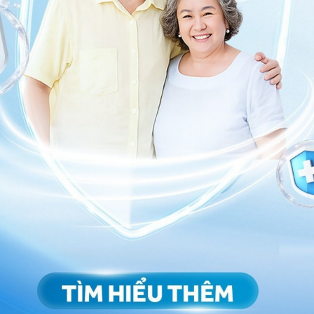
 đậu nguyên hạt...
 thực sự tốt?
Huyết áp cao hay thấp đều ảnh
 Để biết tình trạng huyết áp của bạn có thực sự tốt
ể đánh giá.
nên kiêng gì?
t quả tốt nhất, người bệnh tiểu đường cần hạn chế
t sắn dây, các loại củ nướng
o hòa, nhiều cholesterol gây nguy cơ tăng bệnh tim
và người bệnh tiểu đường nói riêng.