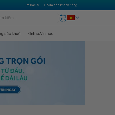
Tìm bác sĩ
Chăm sóc khách hàng
ng sức khoẻ
Online.Vinmec