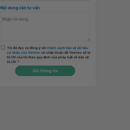
Nội dung cần tư vấn
Tôi đã đọc và đồng ý với
Chính sách bảo vệ dữ liệu
cá nhân của Vinmec
và chấp thuận để Vinmec xử lý
DLCN của tôi theo quy định của pháp luật về bảo vệ
DLCN.
*
Gửi thông tin