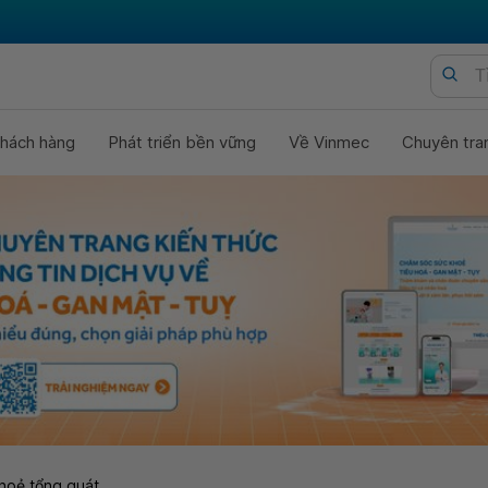
hách hàng
Phát triển bền vững
Về Vinmec
Chuyên tra
hoẻ tổng quát