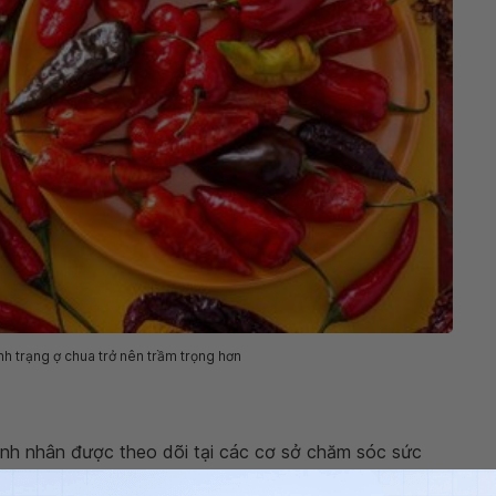
nh trạng ợ chua trở nên trầm trọng hơn
nh nhân được theo dõi tại các cơ sở chăm sóc sức
 nhiều chất béo có liên quan đến việc tăng nguy cơ