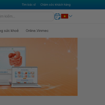
Tìm bác sĩ
Chăm sóc khách hàng
ng sức khoẻ
Online.Vinmec