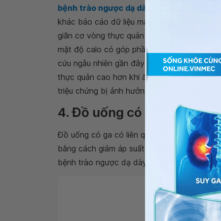
bệnh trào ngược dạ dày thực quản
và viêm
khác báo cáo dữ liệu mâu thuẫn cho thấy c
giãn cơ vòng thực quản dưới thoáng qua hoặc
mật độ calo có góp phần vào các triệu chứng
cứu ngẫu nhiên gần đây bao gồm một nhóm nh
thực quản cao hơn khi ăn một chế độ ăn nhi
triệu chứng bị ảnh hưởng bởi hàm lượng chấ
4. Đồ uống có ga
Đồ uống có ga có liên quan đến việc thúc đ
bằng cách giảm áp suất cơ vòng thực quản 
bệnh trào ngược dạ dày thực quản trong một