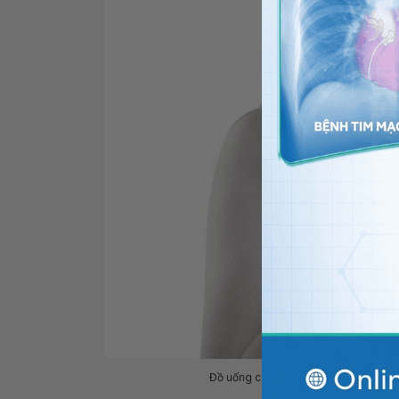
Đồ uống có ga góp phần làm thúc đẩy