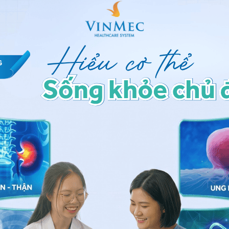
 thực quản ăn mòn. Tuy nhiên, một số nghiên cứu
hế độ ăn nhiều chất béo không ảnh hưởng đến việc
 tiếp xúc với axit thực quản. Mặc dù không rõ liệu
 thực quản và tiếp xúc với axit hay không, một nghiên
ỏ bệnh nhân cho thấy rằng tiếp xúc với axit trong
ều calo (1000 kcal
so với
500 kcal) và trào ngược các
t béo nhưng không bị ảnh hưởng bởi mật độ.
ẩy các triệu chứng bệnh
trào ngược dạ dày thực quản
dưới và được tìm thấy để dự đoán các triệu chứng
 phân tích đa biến.