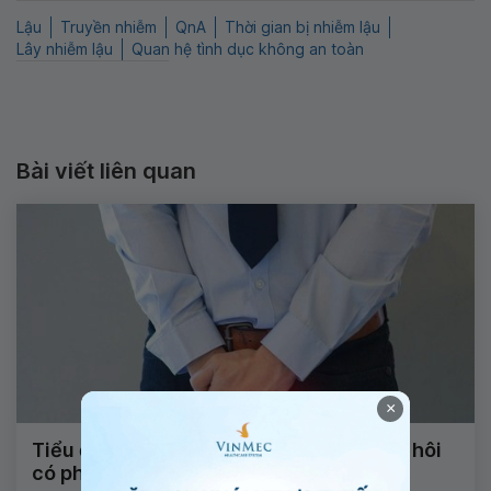
Lậu
Truyền nhiễm
QnA
Thời gian bị nhiễm lậu
Lây nhiễm lậu
Quan hệ tình dục không an toàn
Bài viết liên quan
×
Tiểu đau và ra tinh dịch có màu vàng rất hôi
có phải lậu không?