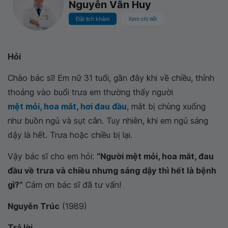
Nguyễn Văn Huy
Đặt lịch khám
Xem chi tiết
Hỏi
Chào bác sĩ! Em nữ 31 tuổi, gần đây khi về chiều, thỉnh
thoảng vào buổi trưa em thường thấy người
mệt mỏi, hoa mắt, hơi đau đầu
, mắt bị chùng xuống
như buồn ngủ và sụt cân. Tuy nhiên, khi em ngủ sáng
dậy là hết. Trưa hoặc chiều bị lại.
Vậy bác sĩ cho em hỏi:
“Người mệt mỏi, hoa mắt, đau
đầu về trưa và chiều nhưng sáng dậy thì hết là bệnh
gì?”
Cảm ơn bác sĩ đã tư vấn!
Nguyễn Trúc
(1989)
Trả lời