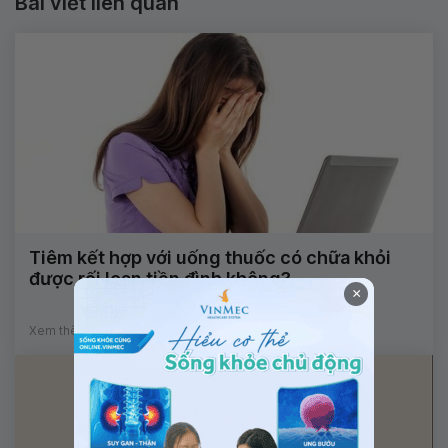
Bài viết liên quan
Tiêm kết hợp với uống thuốc có chữa khỏi
được rối loạn tiền đình không?
×
Xem thêm