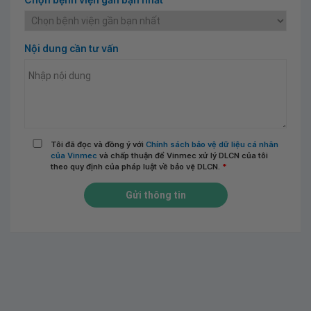
Nội dung cần tư vấn
Tôi đã đọc và đồng ý với
Chính sách bảo vệ dữ liệu cá nhân
của Vinmec
và chấp thuận để Vinmec xử lý DLCN của tôi
theo quy định của pháp luật về bảo vệ DLCN.
*
Gửi thông tin