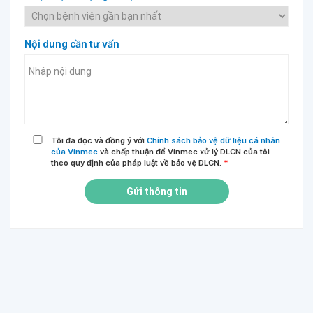
Nội dung cần tư vấn
Tôi đã đọc và đồng ý với
Chính sách bảo vệ dữ liệu cá nhân
của Vinmec
và chấp thuận để Vinmec xử lý DLCN của tôi
theo quy định của pháp luật về bảo vệ DLCN.
*
Gửi thông tin