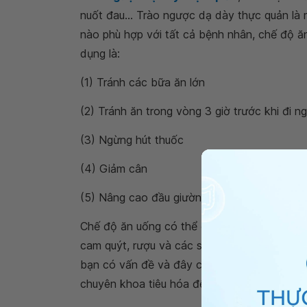
nuốt đau... Trào ngược dạ dày thực quản là m
nào phù hợp với tất cả bệnh nhân, chế độ ăn
dụng là:
(1) Tránh các bữa ăn lớn
(2) Tránh ăn trong vòng 3 giờ trước khi đi n
(3) Ngừng hút thuốc
(4) Giảm cân
(5) Nâng cao đầu giường lên 15cm nếu có t
Chế độ ăn uống có thể được sửa đổi để giảm 
cam quýt, rượu và các sản phẩm cà chua. Nế
bạn có vấn đề và đây có thể là nguyên nhâ
chuyên khoa tiêu hóa để được kiểm tra và điều