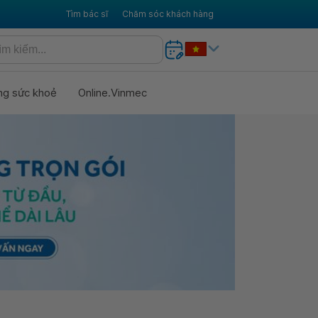
Tìm bác sĩ
Chăm sóc khách hàng
ng sức khoẻ
Online.Vinmec