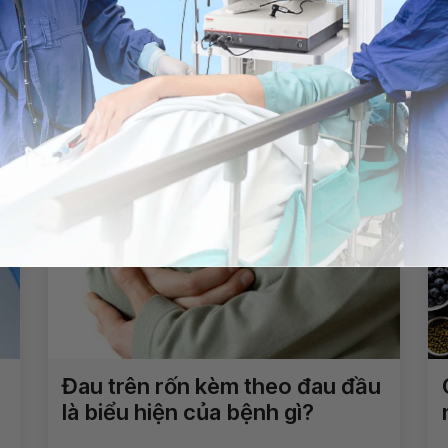
Chia sẻ
rát xương ức
Tiêu hóa-Gan mật
Đau trên rốn kèm theo đau đầu
là biểu hiện của bệnh gì?