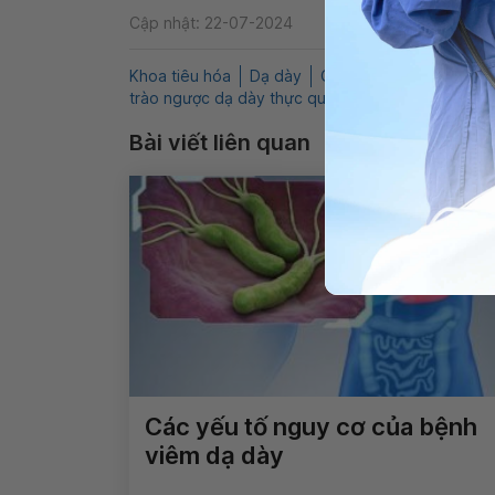
Cập nhật: 22-07-2024
Khoa tiêu hóa
Dạ dày
QnA
Khó nuốt
Nóng 
trào ngược dạ dày thực quản
Bài viết liên quan
Các yếu tố nguy cơ của bệnh
viêm dạ dày