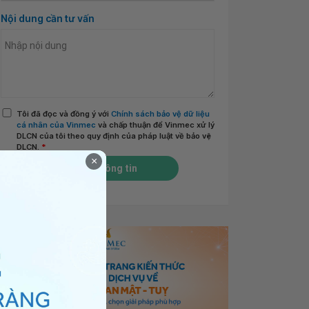
Nội dung cần tư vấn
Tôi đã đọc và đồng ý với
Chính sách bảo vệ dữ liệu
cá nhân của Vinmec
và chấp thuận để Vinmec xử lý
DLCN của tôi theo quy định của pháp luật về bảo vệ
DLCN.
*
×
Gửi thông tin