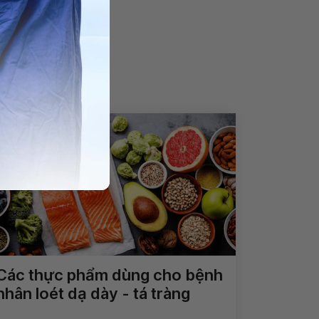
Các thực phẩm dùng cho bệnh
nhân loét dạ dày - tá tràng