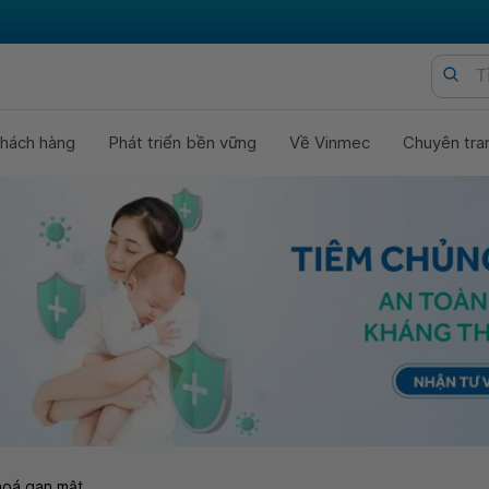
hách hàng
Phát triển bền vững
Về Vinmec
Chuyên tra
hoá gan mật