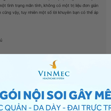
ột tình trạng mãn tính, không có một trị liệu đơn giản
 cũng vậy, tuy nhiên một số lời khuyên bạn có thể áp
gủ
riệu chứng về đêm
thiểu các thực phẩm giàu chất béo, sôcôla, caffeine,
u bạn có triệu chứng sau ăn cay có thể
dạ dày
của
n gây trào ngược dễ dàng hơn. Bạn nên đến khám tại
 trị tình trạng trên triệt để hơn bạn nhé.