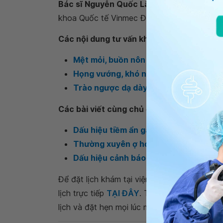
Bác sĩ Nguyễn Quốc Lân
- Bác sĩ Nội soi 
khoa Quốc tế Vinmec Đà Nẵng.
Các nội dung tư vấn khác
Mệt mỏi, buồn nôn có phải bị trào ngư
Họng vướng, khó nuốt dấu hiệu cảnh 
Trào ngược dạ dày có phương pháp đi
Các bài viết cùng chủ đề
Dấu hiệu tiềm ẩn gây trào ngược dạ d
Thường xuyên ợ hơi nhiều sau ăn, có 
Dấu hiệu cảnh báo viêm dạ dày ở trẻ 
Để đặt lịch khám tại viện, Quý khách vui lò
lịch trực tiếp
TẠI ĐÂY
. Tải và đặt lịch khám
lịch và đặt hẹn mọi lúc mọi nơi ngay trên ứn