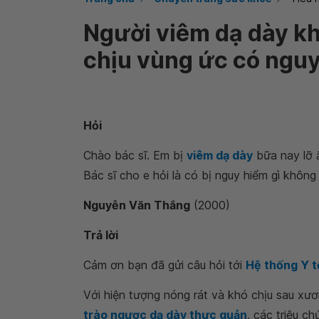
Người viêm dạ dày kh
chịu vùng ức có ngu
Hỏi
Chào bác sĩ. Em bị
viêm dạ dày
bữa nay lỡ 
Bác sĩ cho e hỏi là có bị nguy hiểm gì không
Nguyễn Văn Thắng
(2000)
Trả lời
Cảm ơn bạn đã gửi câu hỏi tới
Hệ thống Y 
Với hiện tượng nóng rát và khó chịu sau xươn
trào ngược dạ dày thực quản
, các triệu ch