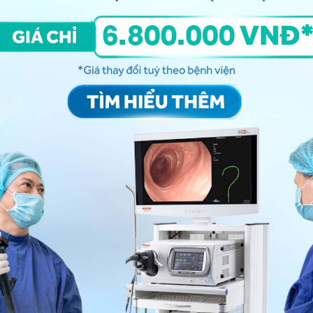
tiêu hóa - Khoa Khám bệnh & Nội khoa - Bệnh viện Đa
ợc dạ dày?
báo bệnh gì?
ều trị nào?
ày thực quản
nên đi khám?
em bố mẹ cần biết
ng bấm số
HOTLINE
, đặt mua
GÓI DỊCH VỤ
hoặc đặt
 tự động trên ứng dụng My Vinmec để quản lý, theo dõi
g dụng.