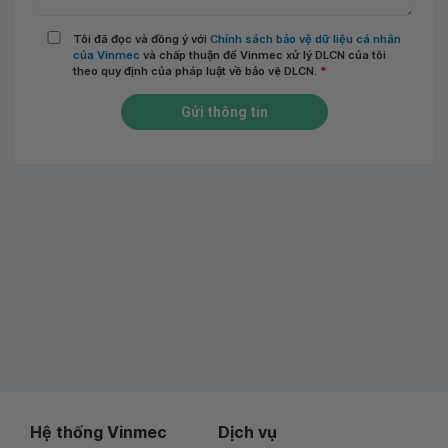
Tôi đã đọc và đồng ý với
Chính sách bảo vệ dữ liệu cá nhân
của Vinmec
và chấp thuận để Vinmec xử lý DLCN của tôi
theo quy định của pháp luật về bảo vệ DLCN.
*
Gửi thông tin
Hệ thống Vinmec
Dịch vụ