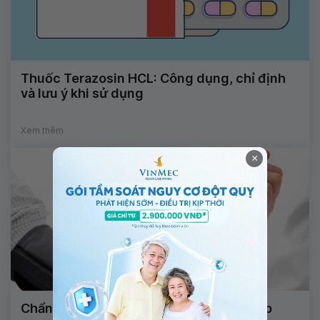
Thuốc Terazosin HCL: Công dụng, chỉ định
và lưu ý khi sử dụng
Xem thêm
×
Chẩn đoán và điều trị bệnh tăng huyết áp