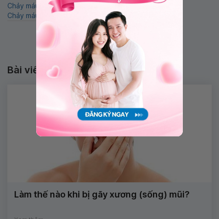
Chảy máu cam
Chảy máu mũi kéo dài
Chảy máu cam ở người lớn
Chảy máu cam nhiều lần
Bài viết liên quan
Làm thế nào khi bị gãy xương (sống) mũi?