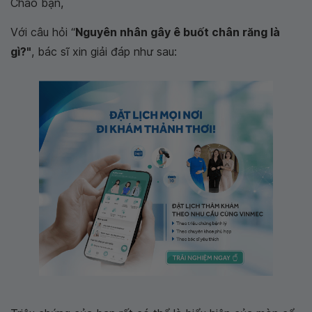
Chào bạn,
Với câu hỏi “
Nguyên nhân gây ê buốt chân răng là
gì?"
, bác sĩ xin giải đáp như sau: