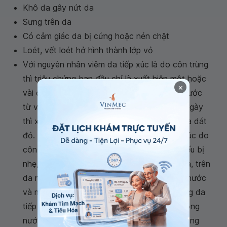
Khô da gây nứt da
Sưng trên da
Có cảm giác da bị cứng hoặc nén chặt
Loét, vết loét hở hình thành lớp vỏ
Với nguyên nhân viêm da tiếp xúc là do côn trùng
thì triệu chứng ban đầu chỉ là xuất hiện một hoặc
×
vài đám da đỏ và dài, hơi phù nề, có kích thước
từ vài mm đến vài cm. Sau vài giờ đến một ngày
thì xuất hiện mụn nước hoặc bọng nước giữa dát
đỏ. Tổn thương đặc hiệu của viêm da tiếp xúc do
côn trùng là các vệt dài, dấu ấn điểm chỉ. Nếu bị
nhẹ, người bệnh sẽ chỉ cảm thấy rát và ngứa, trên
da nổi một vài vết đỏ lấm tấm có kèm mụn nước
và mụn mủ nhỏ. Sau khoảng 3 - 5 ngày, vùng da
tiếp xúc bị tổn thương sẽ khô mà không phỏng
nước hoặc bọng mủ. Nếu bị nặng hơn có bọng