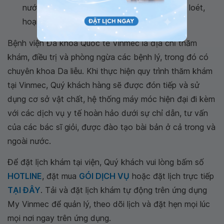
nước hoặc mủ lan rộng, thậm chí có thể trợt loét,
hoại tử.
Bệnh viện Đa khoa Quốc tế Vinmec là địa chỉ thăm
khám, điều trị và phòng ngừa các bệnh lý, trong đó có
chuyên khoa Da liễu. Khi thực hiện quy trình thăm khám
tại Vinmec, Quý khách hàng sẽ được đón tiếp và sử
dụng cơ sở vật chất, hệ thống máy móc hiện đại đi kèm
với các dịch vụ y tế hoàn hảo dưới sự chỉ dẫn, tư vấn
của các bác sĩ giỏi, được đào tạo bài bản ở cả trong và
ngoài nước.
Để đặt lịch khám tại viện, Quý khách vui lòng bấm số
HOTLINE
, đặt mua
GÓI DỊCH VỤ
hoặc đặt lịch trực tiếp
TẠI ĐÂY
. Tải và đặt lịch khám tự động trên ứng dụng
My Vinmec để quản lý, theo dõi lịch và đặt hẹn mọi lúc
mọi nơi ngay trên ứng dụng.