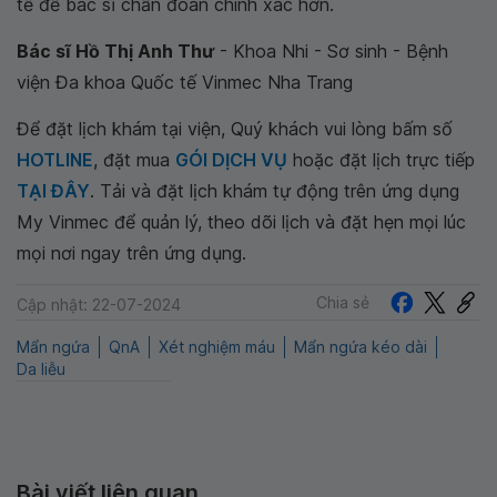
tế để bác sĩ chẩn đoán chính xác hơn.
Bác sĩ Hồ Thị Anh Thư
- Khoa Nhi - Sơ sinh - Bệnh
viện Đa khoa Quốc tế Vinmec Nha Trang
Để đặt lịch khám tại viện, Quý khách vui lòng bấm số
HOTLINE
, đặt mua
GÓI DỊCH VỤ
hoặc đặt lịch trực tiếp
TẠI ĐÂY
. Tải và đặt lịch khám tự động trên ứng dụng
My Vinmec để quản lý, theo dõi lịch và đặt hẹn mọi lúc
mọi nơi ngay trên ứng dụng.
Chia sẻ
Cập nhật: 22-07-2024
Mẩn ngứa
QnA
Xét nghiệm máu
Mẩn ngứa kéo dài
Da liễu
Bài viết liên quan