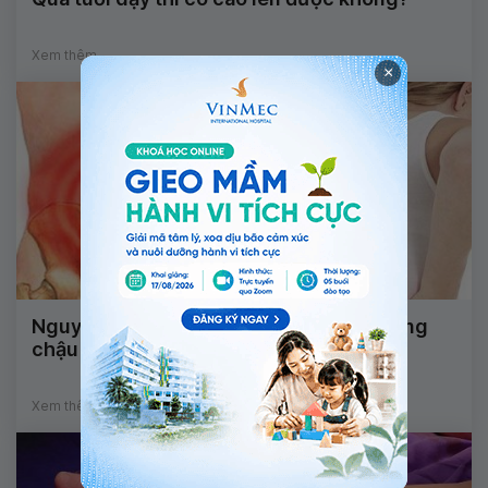
Xem thêm
×
Nguyên nhân đau nhức xương dưới xương
chậu khi đứng và nằm dậy?
Xem thêm