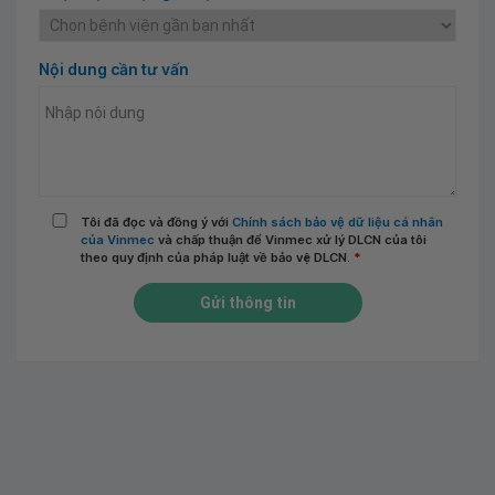
Nội dung cần tư vấn
Tôi đã đọc và đồng ý với
Chính sách bảo vệ dữ liệu cá nhân
của Vinmec
và chấp thuận để Vinmec xử lý DLCN của tôi
theo quy định của pháp luật về bảo vệ DLCN.
*
Gửi thông tin