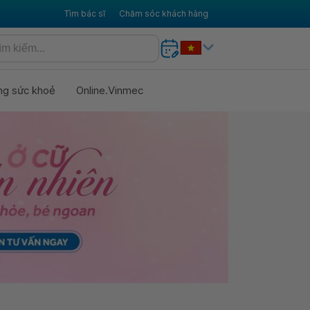
Tìm bác sĩ
Chăm sóc khách hàng
ng sức khoẻ
Online.Vinmec