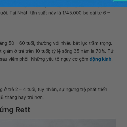
/ 20.000 bé gái. Tại Mỹ, trong một nghiên cứu quy mô
ười. Tại Nhật, tần suất này là 1/45.000 bé gái từ 6 –
g 50 – 60 tuổi, thường với nhiều bất lực trầm trọng.
 giảm ở trẻ trên 10 tuổi; tỷ lệ sống 35 năm là 70%. Tử
t sau viêm phổi. Những yếu tố nguy cơ gồm
động kinh
,
ở trẻ 2 – 4 tuổi, tuy nhiên, sự ngưng trệ phát triển
18 tháng hay trẻ hơn.
hứng Rett