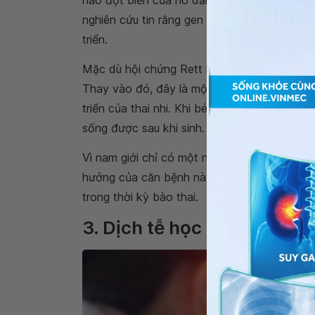
nghiên cứu tin rằng gen duy nhất này có thể
triển.
Mặc dù hội chứng Rett là do di truyền, trẻ 
Thay vào đó, đây là một đột biến cơ hội xảy 
triển của thai nhi. Khi bé trai xuất hiện đột b
sống được sau khi sinh.
Vì nam giới chỉ có một nhiễm sắc thể giới tín
hưởng của căn bệnh này là nghiêm trọng hơn 
trong thời kỳ bào thai.
3. Dịch tễ học