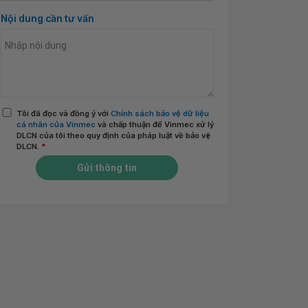
Nội dung cần tư vấn
Tôi đã đọc và đồng ý với
Chính sách bảo vệ dữ liệu
cá nhân của Vinmec
và chấp thuận để Vinmec xử lý
DLCN của tôi theo quy định của pháp luật về bảo vệ
DLCN.
*
Gửi thông tin