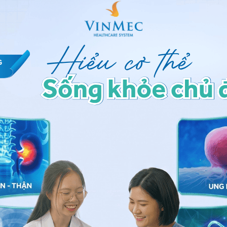
 ảnh hưởng đến nhiều gen khác liên quan đến sự phát
gần như không bao giờ thừa hưởng gen lỗi từ cha mẹ.
ra tại AND diễn ra trong quá trình hình thành và phát
iến gen phát triển dẫn tới hội chứng Rett, trẻ hiếm khi
h X (nữ giới có hai nhiễm sắc thể giới tính X), do đó ảnh
nhiều và hầu như luôn luôn gây tử vong ở bé trai