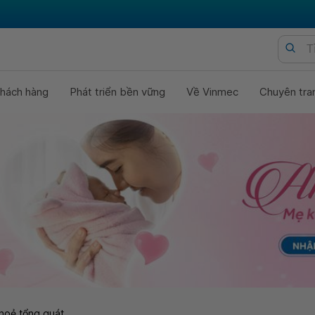
hách hàng
Phát triển bền vững
Về Vinmec
Chuyên tra
hoẻ tổng quát