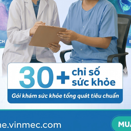
 hội chứng Rett tỷ lệ sống sẽ giảm
 nữ, xảy ra trên thế giới trong nhiều chủng tộc và dân