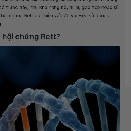
có trước đây, như khả năng bò, đi lại, giao tiếp hoặc sử
 hội chứng Rett có nhiều vấn đề với việc sử dụng cơ
p.
 hội chứng Rett?