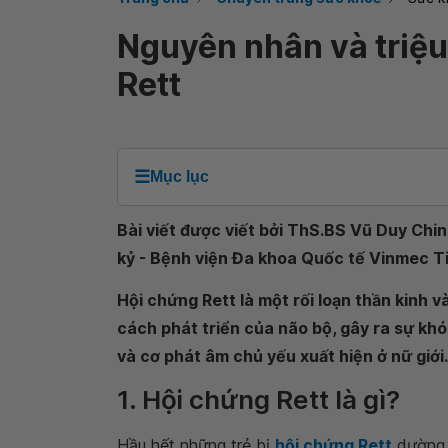
Nguyên nhân và triệ
Rett
☰
Mục lục
Bài viết được viết bởi ThS.BS Vũ Duy Chin
kỷ - Bệnh viện Đa khoa Quốc tế Vinmec Ti
Hội chứng Rett là một rối loạn thần kinh 
cách phát triển của não bộ, gây ra sự kh
và cơ phát âm chủ yếu xuất hiện ở nữ giới.
1. Hội chứng Rett là gì?
Hầu hết những trẻ bị
hội chứng Rett
dường n