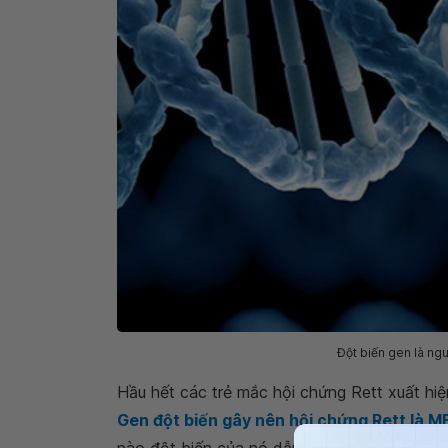
Đột biến gen là ng
Hầu hết các trẻ mắc hội chứng Rett xuất hiệ
Gen đột biến gây nên hội chứng Rett là 
nào đột biến của nó dẫn đến hội chứng Rett 