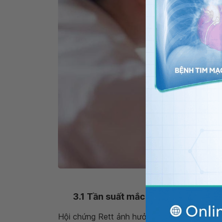
Trẻ trên 10 tuổi mắc
3.1 Tần suất mắc bệnh
Hội chứng Rett ảnh hưởng chủ yếu trên người