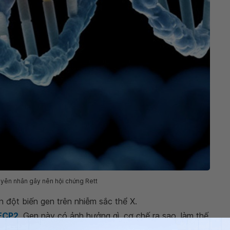
uyên nhân gây nên hội chứng Rett
n đột biến gen trên nhiễm sắc thể X.
MECP2
. Gen này có ảnh hưởng gì, cơ chế ra sao, làm thế
thì hiện nay vẫn chưa có câu trả lời rõ ràng. Các nhà