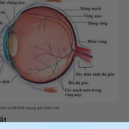
 trên sơ đồ thiết ngang giải phẫu mắt
ắt