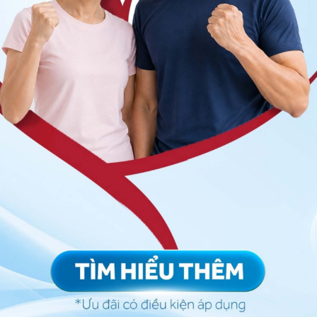
với tiết tố từ mắt người bệnh hoặc qua đường hô hấp và
t hoặc sử dụng chung các dụng cụ khám mắt như dụng