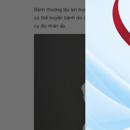
Bệnh thường lây lan trực tiếp qua tiếp xúc 
có thể truyền bệnh do dùng chung khăn mặ
cụ đo nhãn áp.