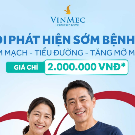
iaceae, phế cầu,
tụ cầu vàng
, não mô cầu... Vi khuẩn
ắt hoặc viêm nhiễm ở cơ quan khác lan đến vùng kết
tiết tố dẫn đến tình trạng khó mở mắt vào buổi sáng
 lan sang mắt thứ 2 do tiết tố lây sang.
 tố bám. Chất xuất tiết ban đầu có dạng nước loãng
us, sau chuyển sang dạng mủ nhày.
và nhạt dần khi ra đến vùng rìa. Trường hợp nặng có
c mạc ít khi bị thâm nhiễm, mặc dù trong những
giác mạc và thẩm lậu vùng rìa.