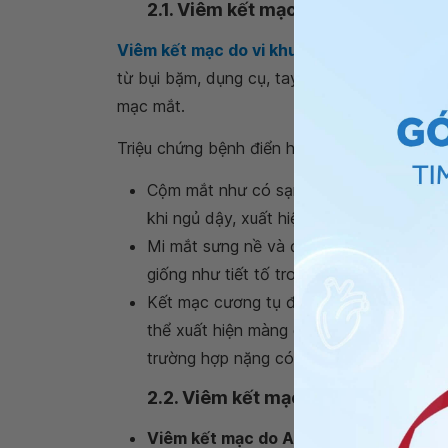
2.1. Viêm kết mạc do vi khuẩn
Viêm kết mạc do vi khuẩn
như enterobacter
từ bụi bặm, dụng cụ, tay bẩn ô nhiễm vào m
mạc mắt.
Triệu chứng bệnh điển hình:
Cộm mắt như có sạn, bỏng rát và nhiều 
khi ngủ dậy, xuất hiện ở một mắt, sau đó
Mi mắt sưng nề và đóng vẩy khô do tiết
giống như tiết tố trong các viêm do vir
Kết mạc cương tụ đỏ rõ nhất ở cùng đồ 
thể xuất hiện màng giả trên kết mạc.Giá
trường hợp nặng có thể thấy chấm nông 
2.2. Viêm kết mạc do virus
Viêm kết mạc do Adenovirus