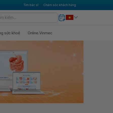
Tìm bác sĩ
Chăm sóc khách hàng
ng sức khoẻ
Online.Vinmec