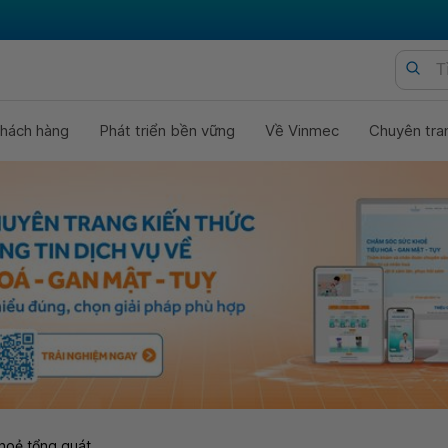
hách hàng
Phát triển bền vững
Về Vinmec
Chuyên tra
hoẻ tổng quát