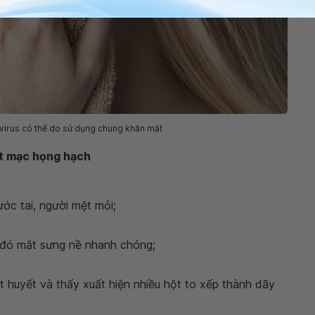
virus có thể do sử dụng chung khăn mặt
ết mạc họng hạch
ớc tai, người mệt mỏi;
 đó mắt sưng nề nhanh chóng;
t huyết và thấy xuất hiện nhiều hột to xếp thành dãy