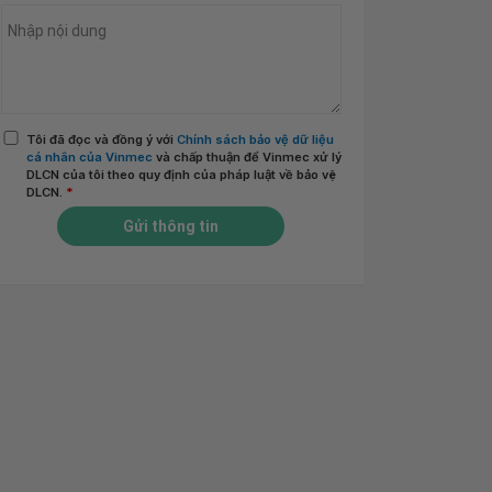
Tôi đã đọc và đồng ý với
Chính sách bảo vệ dữ liệu
cá nhân của Vinmec
và chấp thuận để Vinmec xử lý
DLCN của tôi theo quy định của pháp luật về bảo vệ
DLCN.
*
Gửi thông tin