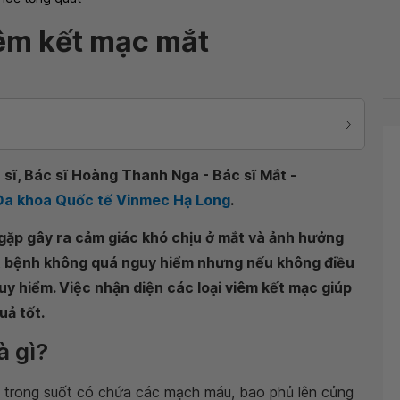
iêm kết mạc mắt
 sĩ, Bác sĩ Hoàng Thanh Nga - Bác sĩ Mắt -
 Đa khoa Quốc tế Vinmec Hạ Long
.
gặp gây ra cảm giác khó chịu ở mắt và ảnh hưởng
ột bệnh không quá nguy hiểm nhưng nếu không điều
uy hiểm. Việc nhận diện các loại viêm kết mạc giúp
uả tốt.
à gì?
 trong suốt có chứa các mạch máu, bao phủ lên củng