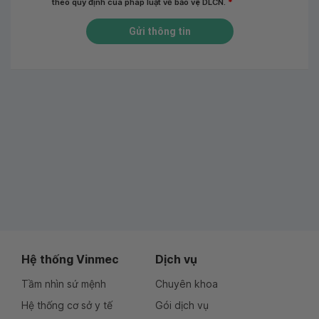
theo quy định của pháp luật về bảo vệ DLCN.
*
Gửi thông tin
Hệ thống Vinmec
Dịch vụ
Tầm nhìn sứ mệnh
Chuyên khoa
Hệ thống cơ sở y tế
Gói dịch vụ