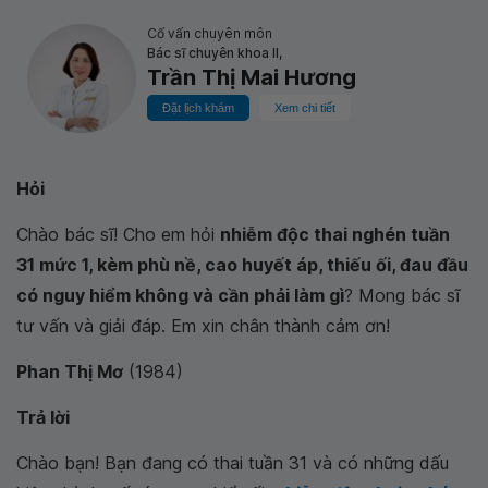
Cố vấn chuyên môn
Bác sĩ chuyên khoa II,
Trần Thị Mai Hương
Đặt lịch khám
Xem chi tiết
Hỏi
Chào bác sĩ! Cho em hỏi
nhiễm độc thai nghén tuần
31 mức 1, kèm phù nề, cao huyết áp, thiếu ối, đau đầu
có nguy hiểm không và cần phải làm gì
? Mong bác sĩ
tư vấn và giải đáp. Em xin chân thành cảm ơn!
Phan Thị Mơ
(1984)
Trả lời
Chào bạn! Bạn đang có thai tuần 31 và có những dấu