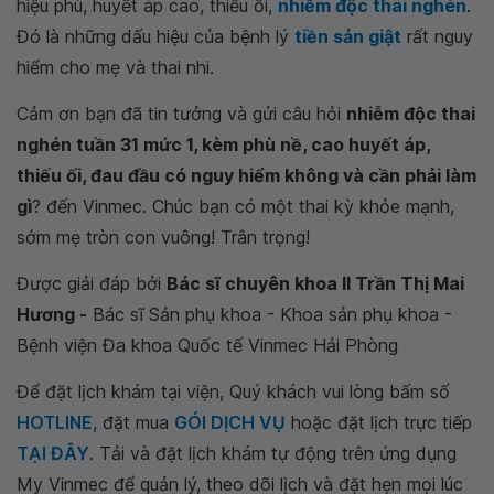
hiệu phù, huyết áp cao, thiểu ối,
nhiễm độc thai nghén
.
Đó là những dấu hiệu của bệnh lý
tiền sản giật
rất nguy
hiểm cho mẹ và thai nhi.
Cảm ơn bạn đã tin tưởng và gửi câu hỏi
nhiễm độc thai
nghén tuần 31 mức 1, kèm phù nề, cao huyết áp,
thiếu ối, đau đầu có nguy hiểm không và cần phải làm
gì
? đến Vinmec. Chúc bạn có một thai kỳ khỏe mạnh,
sớm mẹ tròn con vuông! Trân trọng!
Được giải đáp bởi
Bác sĩ chuyên khoa II Trần Thị Mai
Hương -
Bác sĩ Sản phụ khoa - Khoa sản phụ khoa -
Bệnh viện Đa khoa Quốc tế Vinmec Hải Phòng
Để đặt lịch khám tại viện, Quý khách vui lòng bấm số
HOTLINE
, đặt mua
GÓI DỊCH VỤ
hoặc đặt lịch trực tiếp
TẠI ĐÂY
. Tải và đặt lịch khám tự động trên ứng dụng
My Vinmec để quản lý, theo dõi lịch và đặt hẹn mọi lúc