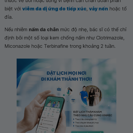
thuốc về bôi hoặc uống vì bệnh cần chẩn đoán phân
biệt với
viêm da dị ứng do tiếp xúc
,
vảy nến
hoặc tổ
đỉa.
Nếu nhiễm
nấm da chân
mức độ nhẹ, bác sĩ có thể chỉ
định bôi một số loại kem chống nấm như Clotrimazole,
Miconazole hoặc Terbinafine trong khoảng 2 tuần.