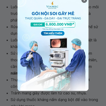
×
Luôn giữ chân khô thoáng, sạch sẽ., tránh tạo môi
trường ẩm ướt để vi khuẩn nấm hình thành và
phát triển.
Rửa chân sạch sẽ mỗi ngày, sau khi rửa có thể sử
dụng khăn để lau khô.
Luôn sử dụng riêng vật dụng cá nhân, đặc biệt là
khăn tắm, khăn riêng ở chân.
Sử dụng tất có chất liệu từ vải cotton giúp làm
thoáng da bàn chân khi mang giày kín. Tuy nhiên,
cần lưu ý thay tất để tránh tạo môi trường làm
nấm bàn chân
.
Thường xuyên sử dụng dép, đặc biệt là ở nơi
công cộng.
Tránh mang giày được làm từ cao su, nhựa.
Sử dụng thuốc kháng nấm dạng bột để vào trong