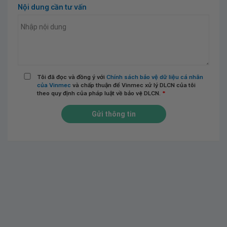
Nội dung cần tư vấn
Tôi đã đọc và đồng ý với
Chính sách bảo vệ dữ liệu cá nhân
của Vinmec
và chấp thuận để Vinmec xử lý DLCN của tôi
theo quy định của pháp luật về bảo vệ DLCN.
*
Gửi thông tin