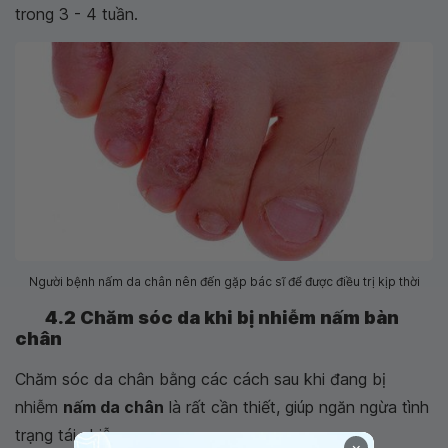
trong 3 - 4 tuần.
Người bệnh nấm da chân nên đến gặp bác sĩ để được điều trị kịp thời
4.2 Chăm sóc da khi bị nhiễm nấm bàn
chân
Chăm sóc da chân bằng các cách sau khi đang bị
nhiễm
nấm da chân
là rất cần thiết, giúp ngăn ngừa tình
trạng tái nhiễm: