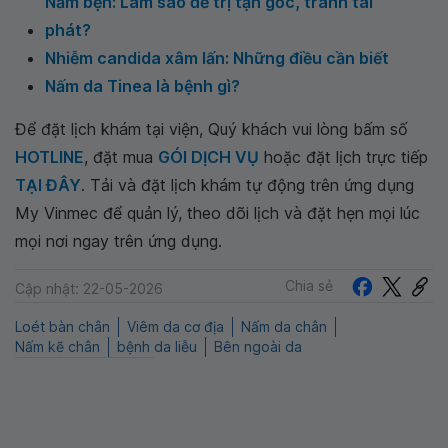
Nấm bẹn: Làm sao để trị tận gốc, tránh tái
phát?
Nhiễm candida xâm lấn: Những điều cần biết
Nấm da Tinea là bệnh gì?
Để đặt lịch khám tại viện, Quý khách vui lòng bấm số
HOTLINE
, đặt mua
GÓI DỊCH VỤ
hoặc đặt lịch trực tiếp
TẠI ĐÂY
. Tải và đặt lịch khám tự động trên ứng dụng
My Vinmec để quản lý, theo dõi lịch và đặt hẹn mọi lúc
mọi nơi ngay trên ứng dụng.
Chia sẻ
Cập nhật: 22-05-2026
Loét bàn chân
Viêm da cơ địa
Nấm da chân
Nấm kẽ chân
bệnh da liễu
Bên ngoài da