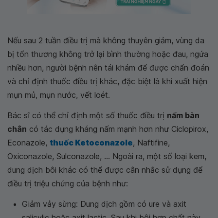
Nếu sau 2 tuần điều trị mà không thuyên giảm, vùng da
bị tổn thương không trở lại bình thường hoặc đau, ngứa
nhiều hơn, người bệnh nên tái khám để được chẩn đoán
và chỉ định thuốc điều trị khác, đặc biệt là khi xuất hiện
mụn mủ, mụn nước, vết loét.
Bác sĩ có thể chỉ định một số thuốc điều trị
nấm bàn
chân
có tác dụng kháng nấm mạnh hơn như Ciclopirox,
Econazole,
thuốc Ketoconazole
, Naftifine,
Oxiconazole, Sulconazole, ... Ngoài ra, một số loại kem,
dung dịch bôi khác có thể được cân nhắc sử dụng để
điều trị triệu chứng của bệnh như:
Giảm vảy sừng: Dung dịch gồm có ure và axit
salicylic hoặc axit lactic
.
Sau khi bôi hợp chất này