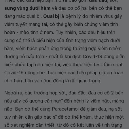
Theo các dấu hiệu bạn mô tả bao gồm
đau đầu
, sốt,
sưng vùng dưới hàm
và đau cơ cổ hai bên có thể bạn
đang mắc quai bị.
Quai bị
là bệnh lý do nhiễm virus gây
viêm tuyến mang tai, có thể gây biến chứng viêm tinh
hoàn - mào tinh ở nam. Tuy nhiên, các dấu hiệu trên
cũng có thể là biểu hiện của tình trạng viêm hạch dưới
hàm, viêm hạch phản ứng trong trường hợp viêm nhiễm
đường hô hấp trên - nhất là khi dịch Covid-19 đang diễn
biến phức tạp như hiện tại, việc thực hiện test tầm soát
Covid-19 cũng như thực hiện các biện pháp giữ an toàn
cho bản thân và cộng đồng là rất quan trọng.
Ngoài ra, các trường hợp sốt, đau đầu, đau cơ cổ 2 bên
nếu gây cổ gượng cần nghĩ đến bệnh lý viêm não, màng
não. Bạn có thể dùng Paracetamol để giảm đau, hạ sốt
tuy nhiên cần gặp bác sĩ để có thể khám, thực hiện một
số xét nghiệm cần thiết, từ đó có kết luận về tình trạng