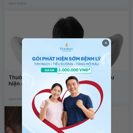
Xem thêm
×
Thường xuyên đau nhức vùng gáy là biểu
hiện của bệnh gì?
Xem thêm