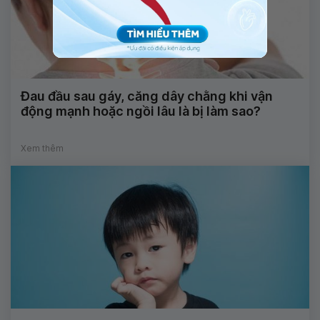
Đau đầu sau gáy, căng dây chằng khi vận
động mạnh hoặc ngồi lâu là bị làm sao?
Xem thêm