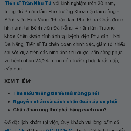
Tiến sĩ Trần Như Tú
với kinh nghiệm trên 20 năm,
trong đó 3 năm làm Phó trưởng Khoa cận lâm sàng -
Bệnh viện Hòa Vang, 16 năm làm Phó khoa Chẩn đoán
hình ảnh tại Bệnh viện Đà Nẵng, 4 năm làm Trưởng
khoa Chẩn đoán hình ảnh tại bệnh viện Phụ sản - Nhi
Đà Nẵng; Tiến sĩ Tú chẩn đoán chính xác, giảm tối thiểu
sai sót dựa trên các hình ảnh thu được, sẵn sàng phục
vụ bệnh nhân 24/24 trong các trường hợp khẩn cấp,
cấp cứu.
XEM THÊM:
Tìm hiểu thông tin về mủ màng phổi
Nguyên nhân và cách chẩn đoán áp xe phổi
Chẩn đoán ung thư phổi bằng cách nào?
Để đặt lịch khám tại viện, Quý khách vui lòng bấm số
HOTLINE
, đặt mua
GÓI DỊCH VỤ
hoặc đặt lịch trực tiếp