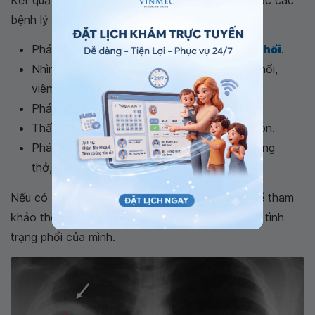
bệnh lý liên quan:
Phát hiện những khối u, chấn thương,
phù phổi
.
Nhìn thấy những viêm nhiễm của bệnh lao phổi,
viêm phổi.
Phát hiện dịch quanh phổi, khí xung quanh.
Thấy các tổn thương xương sườn, xương đòn.
Phát hiện hạch to hoặc vật thể lạ trong đường
thở, thực quản, phổi.
Nếu có bất kỳ câu hỏi thắc mắc nào, bạn có thể tham
khảo thêm ý kiến của bác sĩ để nhận xét rõ hơn tình
trạng phổi của mình.