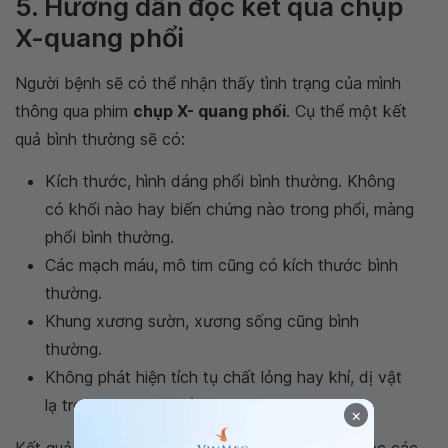
5. Hướng dẫn đọc kết quả chụp
X-quang phổi
Người bệnh sẽ có thể nhận thấy tình trạng của mình
thông qua phim
chụp X- quang phổi
. Cụ thể một kết
quả bình thường sẽ có:
Kích thước, hình dáng phổi bình thường. Không
có khối nào hay biến chứng nào trong phổi, màng
phổi bình thường.
Các mạch máu, mô tim cũng có kích thước bình
thường.
Khung xương sườn, xương sống cũng bình
thường.
Không phát hiện tích tụ chất lỏng hay khí, dị vật
lạ trong khoang phổi.
×
Kết quả bất thường cho thấy được bạn đang mắc các