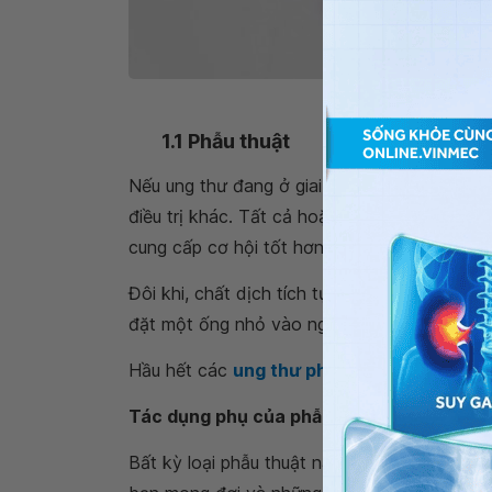
Liệu pháp nhắm t
1.1 Phẫu thuật
Nếu ung thư đang ở giai đoạn sớm, bác sĩ c
điều trị khác. Tất cả hoặc một phần phổi c
cung cấp cơ hội tốt hơn để chữa bệnh.
Đôi khi, chất dịch tích tụ trong ngực (
dịch m
đặt một ống nhỏ vào ngực, chất dịch này có
Hầu hết các
ung thư phổi không tế bào nh
Tác dụng phụ của phẫu thuật
Bất kỳ loại phẫu thuật nào cũng có thể có mộ