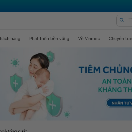
hách hàng
Phát triển bền vững
Về Vinmec
Chuyên tra
hoẻ tổng quát