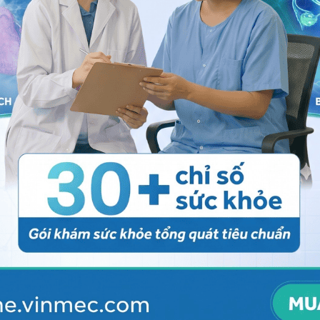
. Nếu bạn có một số vấn đề, hãy cho bác sĩ của bạn
nào xảy đến.
ia X
) để tiêu diệt các tế bào ung thư. Trong
ung thư
chỉ định sau phẫu thuật. Xạ trị đơn thuần hoặc điều trị
chứng như đau, chảy máu, khó nuốt hoặc các vấn đề
rất lớn hoặc đã lan sang các khu vực khác như xương.
 nhiều tuần.
trao đổi về những tác dụng phụ có thể xảy ra. Các tác