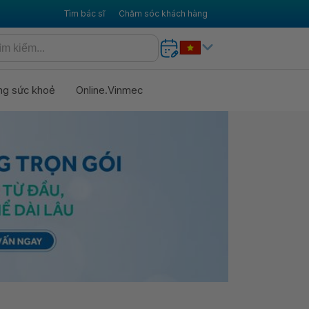
Tìm bác sĩ
Chăm sóc khách hàng
ng sức khoẻ
Online.Vinmec