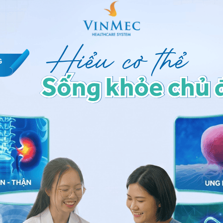
rúng đích là điều trị toàn thân
ó thể chỉ định phẫu thuật, kèm với các phương pháp
ủa bạn có thể được cắt bỏ. Nếu được phẫu thuật, nó
àng phổi
) và gây ra các vấn đề về hô hấp. Bằng cách
 thể được hút ra, sau đó thuốc được đưa vào ống.
ỏ
được điều trị bằng phẫu thuật và xạ trị, hóa trị.
t số rủi ro và tác dụng phụ. Hãy hỏi bác sĩ những gì