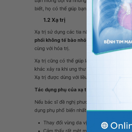
bạn mong đợi và những rủi ro có thể xảy ra
biết, họ có thể giúp bạn với bất kỳ vấn đề 
1.2 Xạ trị
Xạ trị sử dụng các tia năng lượng cao (như
t
phổi không tế bào nhỏ
, xạ trị thường được 
cùng với hóa trị.
Xạ trị cũng có thể giúp làm giảm các triệu 
khác xảy ra khi ung thư phổi đã phát triển 
Xạ trị được dùng với liều nhỏ mỗi ngày trong
Tác dụng phụ của xạ trị
Nếu bác sĩ đề nghị phương pháp xạ trị, hãy 
dụng phụ phổ biến nhất của xạ trị là:
Thay đổi vùng da vị trí xạ trị
Cảm thấy rất mệt mỏi