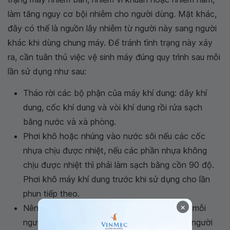
làm tăng nguy cơ bội nhiễm cho người dùng. Mặt khác,
đây có thể là nguồn lây nhiễm từ người này sang người
khác khi dùng chung máy. Để tránh tình trạng này xảy
ra, cần tuân thủ việc vệ sinh máy đúng quy trình sau mỗi
lần sử dụng như sau:
Tháo rời các bộ phận của máy khí dung: dây khí
dung, cốc khí dung và vòi khí dung rồi rửa sạch
bằng nước và xà phòng.
Phơi khô hoặc nhúng vào nước sôi nếu các cốc
nhựa chịu được nhiệt, nếu các phần nhựa không
chịu được nhiệt thì phải làm sạch bằng cồn 90 độ.
Phơi khô máy khí dung trước khi sử dụng cho lần
phun tiếp theo.
×
Nên sử dụng cốc và vòi phun khí dung riêng mỗi
người 1 bộ, không nên dùng lại dụng cụ của người