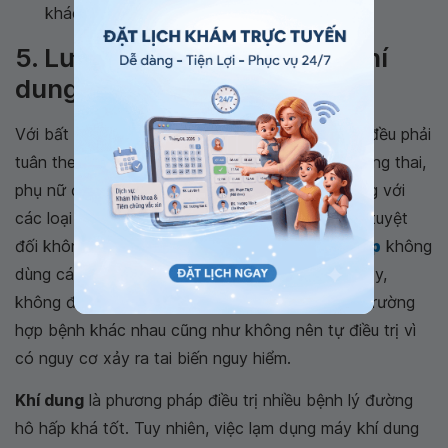
khác để tránh lây chéo.
5. Lưu ý khi sử dụng thuốc khí
dung
Với bất kỳ bệnh lý nào thì việc điều trị khí dung đều phải
tuân theo chỉ định của bác sĩ. Bệnh nhân có mang thai,
phụ nữ đang cho con bú, người có tiền sử dị ứng với
các loại thuốc có trong thành phần khí dung thì tuyệt
đối không được dùng. Người bệnh
cao huyết áp
không
dùng các thuốc corticoid, thuốc co mạch... Vì vậy,
không được áp dụng một đơn thuốc cho nhiều trường
hợp bệnh khác nhau cũng như không nên tự điều trị vì
có nguy cơ xảy ra tai biến nguy hiểm.
Khí dung
là phương pháp điều trị nhiều bệnh lý đường
hô hấp khá tốt. Tuy nhiên, việc lạm dụng máy khí dung