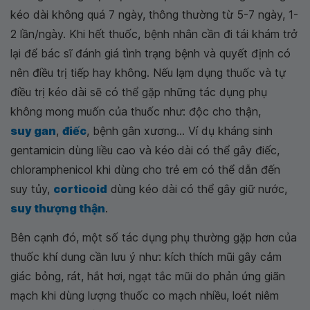
kéo dài không quá 7 ngày, thông thường từ 5-7 ngày, 1-
2 lần/ngày. Khi hết thuốc, bệnh nhân cần đi tái khám trở
lại để bác sĩ đánh giá tình trạng bệnh và quyết định có
nên điều trị tiếp hay không. Nếu lạm dụng thuốc và tự
điều trị kéo dài sẽ có thể gặp những tác dụng phụ
không mong muốn của thuốc như: độc cho thận,
suy gan
,
điếc
, bệnh gân xương... Ví dụ kháng sinh
gentamicin dùng liều cao và kéo dài có thể gây điếc,
chloramphenicol khi dùng cho trẻ em có thể dẫn đến
suy tủy,
corticoid
dùng kéo dài có thể gây giữ nước,
suy thượng thận
.
Bên cạnh đó, một số tác dụng phụ thường gặp hơn của
thuốc khí dung cần lưu ý như: kích thích mũi gây cảm
giác bỏng, rát, hắt hơi, ngạt tắc mũi do phản ứng giãn
mạch khi dùng lượng thuốc co mạch nhiều, loét niêm