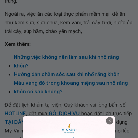
trùng.
Ngoài ra, việc ăn các loại thực phẩm mềm mại, dễ ăn
như kem sữa, sữa chua, kem vani, trái cây tươi, nước ép
trái cây, súp hầm, cháo yến mạch,
Xem thêm:
Những việc không nên làm sau khi nhổ răng
khôn?
Hướng dẫn chăm sóc sau khi nhổ răng khôn
Màu vàng đỏ trong khoang miệng sau nhổ răng
khôn có sao không?
Để đặt lịch khám tại viện, Quý khách vui lòng bấm số
HOTLINE
, đặt mua
GÓI DỊCH VỤ
hoặc đặt lịch trực tiếp
×
TẠI ĐÂY
. Tải và đặt lịch khám tự động trên ứng dụng
My Vinmec để quản lý, theo dõi lịch và đặt hẹn mọi lúc