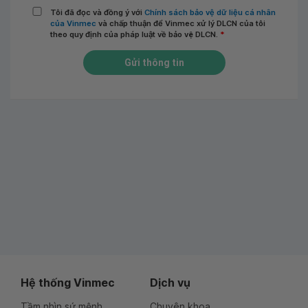
Tôi đã đọc và đồng ý với
Chính sách bảo vệ dữ liệu cá nhân
của Vinmec
và chấp thuận để Vinmec xử lý DLCN của tôi
theo quy định của pháp luật về bảo vệ DLCN.
*
Gửi thông tin
Hệ thống Vinmec
Dịch vụ
Tầm nhìn sứ mệnh
Chuyên khoa