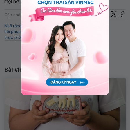
mọi nơi ngay trên ứng dụng.
Chia sẻ
Cập nhật: 22-05-2026
Nhổ răng khôn
Thực phẩm nên ăn
răng khôn
hồi phục sau khi nhổ răng khôn
thực phẩm nên ăn sau khi nhổ răng khôn
Bài viết liên quan