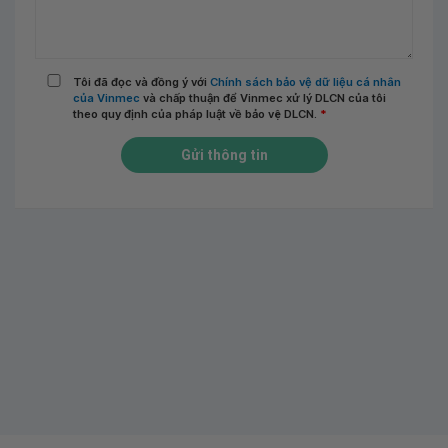
Tôi đã đọc và đồng ý với
Chính sách bảo vệ dữ liệu cá nhân
của Vinmec
và chấp thuận để Vinmec xử lý DLCN của tôi
theo quy định của pháp luật về bảo vệ DLCN.
*
Gửi thông tin