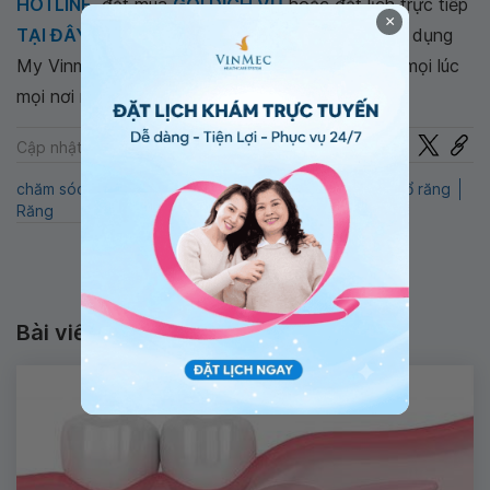
HOTLINE
, đặt mua
GÓI DỊCH VỤ
hoặc đặt lịch trực tiếp
×
TẠI ĐÂY
. Tải và đặt lịch khám tự động trên ứng dụng
My Vinmec để quản lý, theo dõi lịch và đặt hẹn mọi lúc
mọi nơi ngay trên ứng dụng.
Chia sẻ
Cập nhật: 22-07-2024
chăm sóc vùng miệng
răng khôn
vùng miệng
Nhổ răng
Răng
Bài viết liên quan