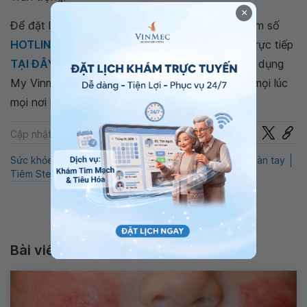
×
Để đặt lịch khám tại viện, Quý khách vui lòng bấm số
HOTLINE
, đặt mua
GÓI DỊCH VỤ
hoặc đặt lịch trực tiếp
TẠI ĐÂY
. Tải và đặt lịch khám tự động trên ứng dụng
My Vinmec để quản lý, theo dõi lịch và đặt hẹn mọi lúc
mọi nơi ngay trên ứng dụng.
Chia sẻ
Cập nhật: 22-07-2024
Sức khỏe tổng quát
Yếu cơ
QnA
Nổi hạch ở mu bàn tay
Tiêm Steroid
Hội chứng ống cổ tay
U hạch
Bài viết liên quan