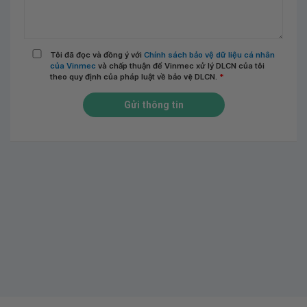
Tôi đã đọc và đồng ý với
Chính sách bảo vệ dữ liệu cá nhân
của Vinmec
và chấp thuận để Vinmec xử lý DLCN của tôi
theo quy định của pháp luật về bảo vệ DLCN.
*
Gửi thông tin