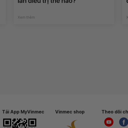
lần điều trị thế nào?
Xem thêm
Tải App MyVinmec
Vinmec shop
Theo dõi ch