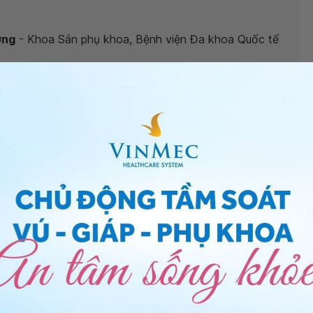
ơng
- Khoa Sản phụ khoa, Bệnh viện Đa khoa Quốc tế
 ngứa kèm đau dấu hiệu bệnh gì?
”, bác sĩ giải đáp như
ó thể bạn bị viêm sinh dục do virus Herpes hoặc HPV.
iễm cao. Do vậy bạn nên đến khám Bác sĩ chuyên khoa
ác nhân gây bệnh đường sinh dục để được điều trị
 mụn vùng kín sưng ngứa kèm đau
, bạn có thể đến cơ
hám và điều trị sớm. Cảm ơn bạn đã tin tưởng và gửi
 sức khỏe.