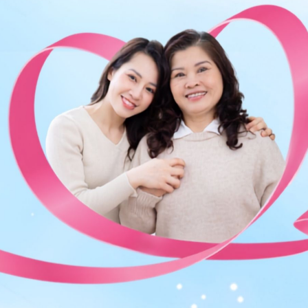
ng bấm số
HOTLINE
, đặt mua
GÓI DỊCH VỤ
hoặc đặt
 tự động trên ứng dụng My Vinmec để quản lý, theo dõi
g dụng.
Chia sẻ
ụ khoa
Nổi mụn vùng kín