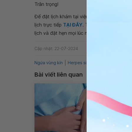
Trân trọng!
Để đặt lịch khám tại viện, Quý khách vui lò
lịch trực tiếp
TẠI ĐÂY
. Tải và đặt lịch khám
lịch và đặt hẹn mọi lúc mọi nơi ngay trên ứn
Cập nhật: 22-07-2024
Ngứa vùng kín
Herpes sinh dục
QnA
Sản ph
Bài viết liên quan