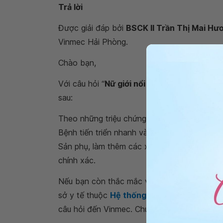
Trả lời
Được giải đáp bởi
BSCK II Trần Thị Mai Hư
Vinmec Hải Phòng.
Chào bạn,
Với câu hỏi “
Nữ giới nổi mụn vùng kín sưng
sau:
Theo những triệu chứng mà bạn mô tả, thì c
Bệnh tiến triển nhanh và có nguy cơ lây nh
Sản phụ, làm thêm các xét nghiệm tìm các t
chính xác.
Nếu bạn còn thắc mắc về việc
nữ giới nổi
sở y tế thuộc
Hệ thống Y tế Vinmec
thăm k
câu hỏi đến Vinmec. Chúc bạn có thật nhiều