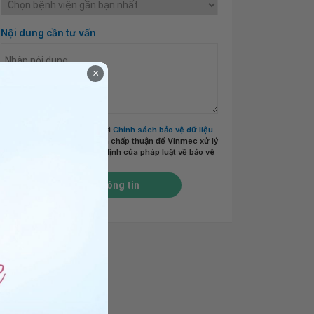
Nội dung cần tư vấn
×
Tôi đã đọc và đồng ý với
Chính sách bảo vệ dữ liệu
cá nhân của Vinmec
và chấp thuận để Vinmec xử lý
DLCN của tôi theo quy định của pháp luật về bảo vệ
DLCN.
*
Gửi thông tin