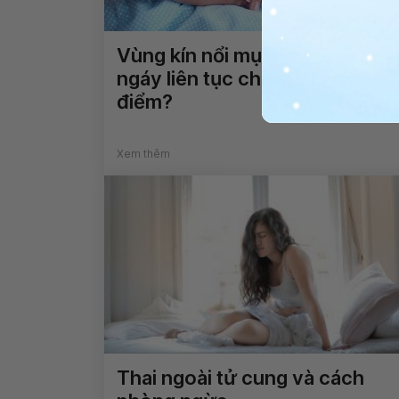
Vùng kín nổi mụn đỏ, ngứa
ngáy liên tục chữa sao cho dứ
điểm?
Xem thêm
Thai ngoài tử cung và cách