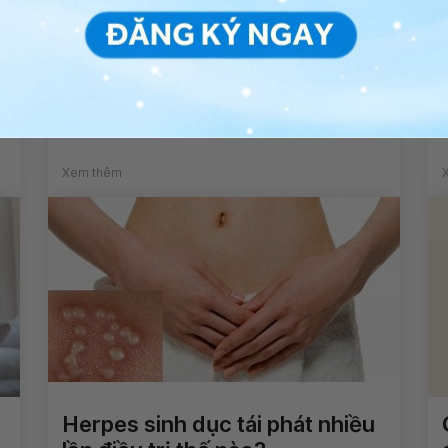
Công dụng thuốc Osafovir
t
Xem thêm
Herpes sinh dục tái phát nhiều