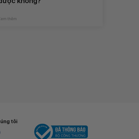
được không?
Xem thêm
úng tôi