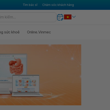
Tìm bác sĩ
Chăm sóc khách hàng
ng sức khoẻ
Online.Vinmec