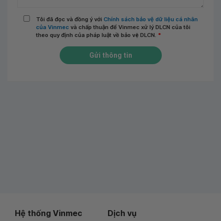
Tôi đã đọc và đồng ý với
Chính sách bảo vệ dữ liệu cá nhân
của Vinmec
và chấp thuận để Vinmec xử lý DLCN của tôi
theo quy định của pháp luật về bảo vệ DLCN.
*
Gửi thông tin
Hệ thống Vinmec
Dịch vụ