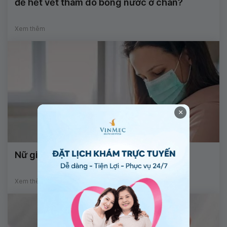
để hết vết thâm do bỏng nước ở chân?
Xem thêm
×
Nữ giới mắc Covid có nên cho con bú?
Xem thêm