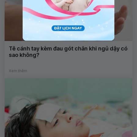
Tê cánh tay kèm đau gót chân khi ngủ dậy có
sao không?
Xem thêm