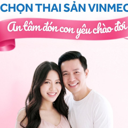
 cấy vào mũi, chích, uống,...
ấn đề làm nặng hơn hay ảnh hưởng đến tình trạng
ảnh hưởng đến thông khí mũi, cơ địa dị ứng hay quá
rường, các bệnh lý đi kèm như polyp mũi, hen suyễn,
ách ngăn, gây ảnh hưởng đến thông khí mũi thì chỉ
hình vách ngăn mũi. Nếu bạn bị viêm mũi dị ứng theo
g thuốc cũng khác nhau về mặt thời gian, đi kèm với
nguyên và các biện pháp phòng tránh tiếp xúc những
ốc kháng Histamin như Rupatadine 10mg sẽ khác nhau
 này phụ thuộc vào đáp ứng của bạn và mục tiêu ban
ó, bạn cần trao đổi trực tiếp với bác sĩ bởi viêm mũi dị
đề đơn giản thuần túy.
dị ứng
, bạn có thể đến bệnh viện thuộc
n thêm. Cảm ơn bạn đã tin tưởng và gửi câu hỏi đến