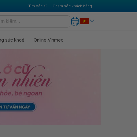
Tìm bác sĩ
Chăm sóc khách hàng
ng sức khoẻ
Online.Vinmec