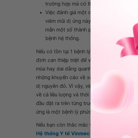
trường hợp mà có thể chọn thuốc xịt mũi,
Việc đánh giá một cách toàn diện các v
viêm mũi dị ứng này như vẹo vách ngăn 
mẫn một số thành phần, chất trong môi t
bệnh hệ thống.
Nếu có tồn tại 1 bệnh lý kèm theo như vẹo v
định can thiệp triệt để và phẫu thuật chỉnh 
mùa hay dai dẳng quanh năm thì việc sử dụn
những khuyến cáo về xác định chính xác dị 
dị nguyên đó. Vì vậy, việc sử dụng các thu
về cả liều lượng và thời gian sử dụng. Điều
đầu đặt ra trên từng trường hợp cụ thể. Do đ
ứng là một bệnh lý phức tạp hơn là một vấn 
Nếu bạn còn thắc mắc về
nữ giới viêm mũi 
Hệ thống Y tế Vinmec
để kiểm tra và tư vấ