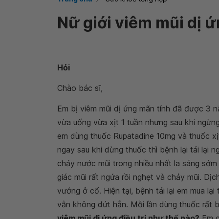
Nữ giới viêm mũi dị ứ
Hỏi
Chào bác sĩ,
Em bị viêm mũi dị ứng mãn tính đã được 3 n
vừa uống vừa xịt 1 tuần nhưng sau khi ngừng 
em dùng thuốc Rupatadine 10mg và thuốc xị
ngay sau khi dừng thuốc thì bệnh lại tái lại 
chảy nước mũi trong nhiều nhất la sáng sớm 
giác mũi rất ngứa rồi nghẹt và chảy mũi. Dị
vướng ở cổ. Hiện tại, bệnh tái lại em mua l
vẫn không dứt hẳn. Mỗi lần dùng thuốc rất 
viêm mũi dị ứng điều trị như thế nào?
Em c