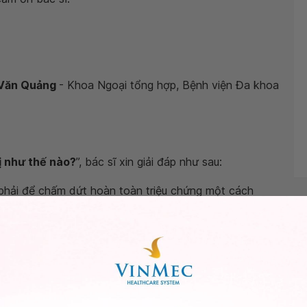
ê Văn Quảng
- Khoa Ngoại tổng hợp, Bệnh viện Đa khoa
rị như thế nào?
”, bác sĩ xin giải đáp như sau:
g phải để chấm dứt hoàn toàn triệu chứng một cách
hể do viêm mũi dị ứng không chỉ là một bệnh lý của mũi
ệ thống, nói cách khác là của cơ thể với các yếu tố từ
ó thể thay đổi theo thời gian. Có 2 mục tiêu lớn khi
ó thể nhằm cải thiện chất lượng sống, tùy từng