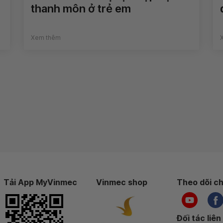
thanh môn ở trẻ em
Xem thêm
Tải App MyVinmec
Vinmec shop
Theo dõi ch
Đối tác liên