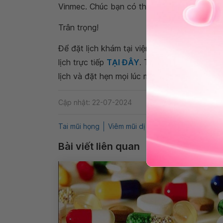
Vinmec. Chúc bạn có thật nhiều sức khỏe.
Trân trọng!
Để đặt lịch khám tại viện, Quý khách vui lò
lịch trực tiếp
TẠI ĐÂY
. Tải và đặt lịch khám
lịch và đặt hẹn mọi lúc mọi nơi ngay trên ứn
Cập nhật: 22-07-2024
Tai mũi họng
Viêm mũi dị ứng
Nghẹt mũi
Qn
Bài viết liên quan