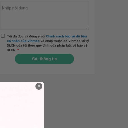
Tôi đã đọc và đồng ý với
Chính sách bảo vệ dữ liệu
cá nhân của Vinmec
và chấp thuận để Vinmec xử lý
DLCN của tôi theo quy định của pháp luật về bảo vệ
DLCN.
*
Gửi thông tin
×