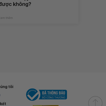
được không?
Xem thêm
úng tôi
 kết