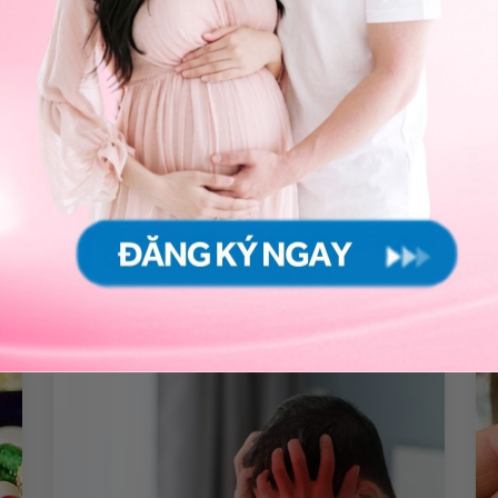
ng bấm số
HOTLINE
, đặt mua
GÓI DỊCH VỤ
hoặc đặt
 tự động trên ứng dụng My Vinmec để quản lý, theo dõi
g dụng.
Chia sẻ
A
Viêm mũi thông thường