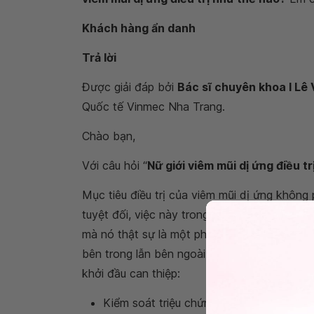
Khách hàng ẩn danh
Trả lời
Được giải đáp bởi
Bác sĩ chuyên khoa I L
Quốc tế Vinmec Nha Trang.
Chào bạn,
Với câu hỏi “
Nữ giới viêm mũi dị ứng điều t
Mục tiêu điều trị của viêm mũi dị ứng khôn
tuyệt đối, việc này trong thực tế là không t
mà nó thật sự là một phản ứng dị ứng toàn h
bên trong lẫn bên ngoài cơ thể và điều này c
khởi đầu can thiệp:
Kiểm soát triệu chứng ở mức thấp nhất c