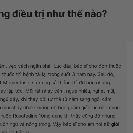
ng điều trị như thế nào?
ăm, vẹo vách ngăn phải. Lúc đầu, bác sĩ cho đơn thuốc
thuốc thì bệnh tái lại trong suốt 3 năm nay. Sau đó,
t Momentaso, sử dụng cả tháng thì đỡ hơn nhưng
ngay lập tức. Mũi rất nhạy cảm, ngứa nhiều, nghẹt mũi,
ngủ dậy, khi thay đổi tư thế từ nằm sang ngồi cảm
ch mũi chảy nhiều xuống cổ họng cảm giác lúc nào cũng
ại thuốc Rupatadine 10mg dùng thì thấy cũng đỡ nhưng
buồn ngủ và nóng trong. Vậy bác sĩ cho em hỏi
nữ giới
ảm ơn bác sĩ.