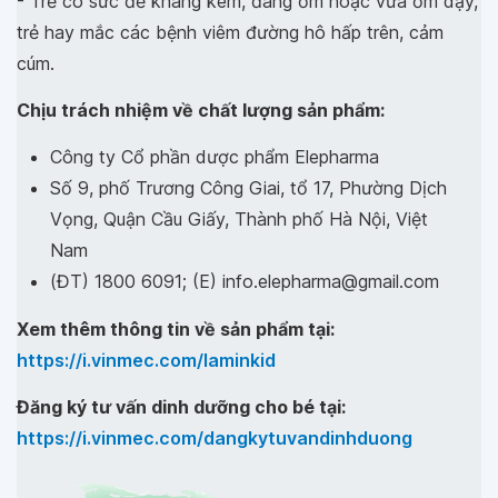
- Trẻ có sức đề kháng kém, đang ốm hoặc vừa ốm dậy,
trẻ hay mắc các bệnh viêm đường hô hấp trên, cảm
cúm.
Chịu trách nhiệm về chất lượng sản phẩm:
Công ty Cổ phần dược phẩm Elepharma
Số 9, phố Trương Công Giai, tổ 17, Phường Dịch
Vọng, Quận Cầu Giấy, Thành phố Hà Nội, Việt
Nam
(ĐT) 1800 6091; (E) info.elepharma@gmail.com
Xem thêm thông tin về sản phẩm tại:
https://i.vinmec.com/laminkid
Đăng ký tư vấn dinh dưỡng cho bé tại:
https://i.vinmec.com/dangkytuvandinhduong