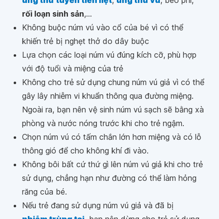
rối loạn sinh sản
,...
Không buộc núm vú vào cổ của bé vì có thể
khiến trẻ bị nghẹt thở do dây buộc
Lựa chọn các loại núm vú đúng kích cỡ, phù hợp
với độ tuổi và miệng của trẻ
Không cho trẻ sử dụng chung núm vú giả vì có thể
gây lây nhiễm vi khuẩn thông qua đường miệng.
Ngoài ra, bạn nên vệ sinh núm vú sạch sẽ bằng xà
phòng và nước nóng trước khi cho trẻ ngậm.
Chọn núm vú có tấm chắn lớn hơn miệng và có lỗ
thông gió để cho không khí đi vào.
Không bôi bất cứ thứ gì lên núm vú giả khi cho trẻ
sử dụng, chẳng hạn như đường có thể làm hỏng
răng của bé.
Nếu trẻ đang sử dụng núm vú giả và đã bị
nhiễm trùng tai
, bạn nên dừng cho trẻ sử dụng