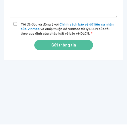
Tôi đã đọc và đồng ý với
Chính sách bảo vệ dữ liệu cá nhân
của Vinmec
và chấp thuận để Vinmec xử lý DLCN của tôi
theo quy định của pháp luật về bảo vệ DLCN.
*
Gửi thông tin