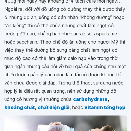
400g mỗi ngày hay khoảng 3-4 tách cafe mỗi ngày).
Ngoài ra, đối với đồ uống có đường thay thế được thấy
ở những đồ ăn, uống có dán nhãn “không đường” hoặc
“ăn kiêng” thì có thể chứa những chất làm ngọt có
cường độ cao, chẳng hạn như sucralose, aspartame
hoặc saccharin. Theo chế độ ăn uống cho người Mỹ thì
việc thay thế đường bổ sung bằng chất làm ngọt có
mức độ cao có thể làm giảm calo nạp vào trong thời
gian ngắn nhưng câu hỏi về hiệu quả của chúng như một
chiến lược quản lý cân nặng lâu dài có được không thì
vẫn chưa được giải đáp. Trong thể thao, sử dụng nước
hợp lý là điều rất quan trọng, nên sử dụng những đồ
uống có hương vị thường chứa
carbohydrate
,
khoáng chất
,
chất điện giải
, hoặc
vitamin tổng hợp
.