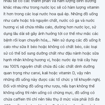
nhau sẽ có các thành phần và hàm lượng dinh dưỡng
khác nhau như trong nước lọc sẽ có hàm lượng vitamin
ít hơn trong các loại nước hoa quả ép. Những đồ uống
như cafe hoặc trà nguyên chất, nước có ga và nước
hương vị sẽ chứa nhiều calo, đường hơn nước lọc, sử
dụng lâu dài sẽ gây ảnh hưởng tới cơ thể như mắc các
bệnh rối loạn chuyển hóa,... Nên sử dụng các đồ uống ít
calo như sữa ít béo hoặc không có chất béo, các loại
sử có thể bổ sung dưỡng chất như đậu nành hoặc sữa
hạnh nhân không hương vị, hoặc nước ép trái cây hay
rau 100% nguyên chất chứa đủ các chất dinh dưỡng
quan trọng như canxi, kali hoặc vitamin D, vậy nên
những đồ uống này được các tổ chức y tế khuyến nghị.
Đối với những đồ uống như rượu, nếu bạn không thể
không uống thì nên uống có chừng mực, đồ uống có
chứa caffein thì chỉ nên tiêu thụ ở mức vừa phải (tối đa