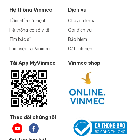
Hệ thống Vinmec
Dịch vụ
Tầm nhìn sứ mệnh
Chuyên khoa
Hệ thống cơ sở y tế
Gói dịch vụ
Tìm bác sĩ
Bảo hiểm
Làm việc tại Vinmec
Đặt lịch hẹn
Tải App MyVinmec
Vinmec shop
Theo dõi chúng tôi
Đối tác liên kết