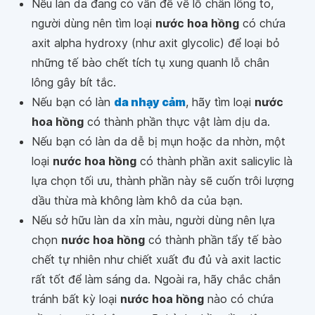
Nếu làn da đang có vấn đề về lỗ chân lông to,
người dùng nên tìm loại
nước hoa hồng
có chứa
axit alpha hydroxy (như axit glycolic) để loại bỏ
những tế bào chết tích tụ xung quanh lỗ chân
lông gây bít tắc.
Nếu bạn có làn
da nhạy cảm
, hãy tìm loại
nước
hoa hồng
có thành phần thực vật làm dịu da.
Nếu bạn có làn da dễ bị mụn hoặc da nhờn, một
loại
nước hoa hồng
có thành phần axit salicylic là
lựa chọn tối ưu, thành phần này sẽ cuốn trôi lượng
dầu thừa mà không làm khô da của bạn.
Nếu sở hữu làn da xỉn màu, người dùng nên lựa
chọn
nước hoa hồng
có thành phần tẩy tế bào
chết tự nhiên như chiết xuất đu đủ và axit lactic
rất tốt để làm sáng da. Ngoài ra, hãy chắc chắn
tránh bất kỳ loại
nước hoa hồng
nào có chứa