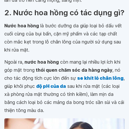
làn da trở nên căng mọng, sáng mịn.
2. Nước hoa hồng có tác dụng gì?
Nước hoa hồng
là bước dưỡng da giúp loại bỏ dấu vết
cuối cùng của bụi bẩn, cặn mỹ phẩm và các tạp chất
còn mắc kẹt trong lỗ chân lông của người sử dụng sau
khi rửa mặt.
Ngoài ra,
nước hoa hồng
còn mang lại nhiều lợi ích khi
góp mặt trong
thói quen chăm sóc da hàng ngày
, nó
cho tác động tích cực lớn đến sự
se khít lỗ chân lông
,
giúp khôi phục
độ pH của da
sau khi rửa mặt (các loại
xà phòng rửa mặt thường có tính kiềm), làm mịn da
bằng cách loại bỏ các mảng da bong tróc sần sùi và cải
thiện tông màu da.