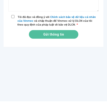
Tôi đã đọc và đồng ý với
Chính sách bảo vệ dữ liệu cá nhân
của Vinmec
và chấp thuận để Vinmec xử lý DLCN của tôi
theo quy định của pháp luật về bảo vệ DLCN.
*
Gửi thông tin