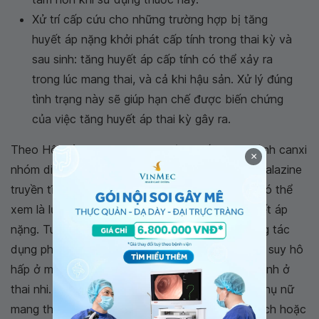
Xử trí cấp cứu cho những trường hợp bị tăng
huyết áp nặng khởi phát cấp tính trong thai kỳ và
sau sinh: tăng huyết áp cấp tính có thể xảy ra
trong lúc mang thai, và cả khi hậu sản. Xử lý đúng
tình trạng này sẽ giúp hạn chế được biến chứng
của việc tăng huyết áp thai kỳ gây ra.
Theo Hội Sản Phụ khoa Hoa Kỳ, thuốc chẹn kênh canxi
×
nhóm dihydropyridine đường uống cùng với hydralazine
truyền tĩnh mạch và labetalol truyền tĩnh mạch có thể
xem là lựa chọn hữu hiệu trong điều trị tăng huyết áp
nặng. Tuy nhiên khi sử dụng cần cân nhắc những tác
dụng phụ nó đem lại như hydralazine có thể gây suy hô
hấp ở mẹ, labetalon có thể gây cơn nhịp tim nhanh ở
thai nhi. Cần tránh dùng labetalon labetalol với phụ nữ
mang thai có tiền sử hen suyễn, có bệnh tim mạch hoặc