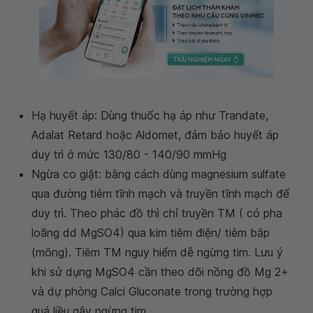
Hạ huyết áp: Dùng thuốc hạ áp như Trandate,
Adalat Retard hoặc Aldomet, đảm bảo huyết áp
duy trì ở mức 130/80 - 140/90 mmHg
Ngừa co giật: bằng cách dùng magnesium sulfate
qua đường tiêm tĩnh mạch và truyền tĩnh mạch để
duy trì. Theo phác đồ thì chỉ truyền TM ( có pha
loãng dd MgSO4) qua kim tiêm điện/ tiêm bắp
(mông). Tiêm TM nguy hiểm dễ ngừng tim. Lưu ý
khi sử dụng MgSO4 cần theo dõi nồng đồ Mg 2+
và dự phòng Calci Gluconate trong trường hợp
quá liều gây ngừng tim.