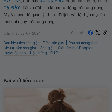
HOTLINE
, đặt mua
GÓI DỊCH VỤ
hoặc đặt lịch trực tiếp
TẠI ĐÂY
. Tải và đặt lịch khám tự động trên ứng dụng
My Vinmec để quản lý, theo dõi lịch và đặt hẹn mọi lúc
mọi nơi ngay trên ứng dụng.
Chia sẻ
Cập nhật: 22-07-2024
Dấu hiệu tiền sản giật
Tiền sản giật
Phụ nữ mang thai
Điều trị tiền sản giật
Sản giật
Siêu âm thai Doppler
Huyết áp cao
Hội chứng HELLP
Bài viết liên quan