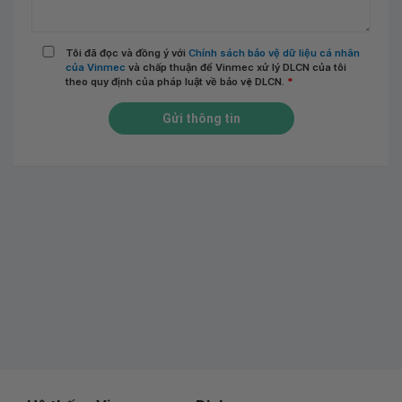
Tôi đã đọc và đồng ý với
Chính sách bảo vệ dữ liệu cá nhân
của Vinmec
và chấp thuận để Vinmec xử lý DLCN của tôi
theo quy định của pháp luật về bảo vệ DLCN.
*
Gửi thông tin