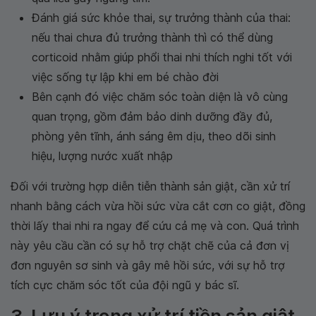
Đánh giá sức khỏe thai, sự trưởng thành của thai:
nếu thai chưa đủ trưởng thành thì có thể dùng
corticoid nhằm giúp phổi thai nhi thích nghi tốt với
việc sống tự lập khi em bé chào đời
Bên cạnh đó việc chăm sóc toàn diện là vô cùng
quan trọng, gồm đảm bảo dinh dưỡng đầy đủ,
phòng yên tĩnh, ánh sáng êm dịu, theo dõi sinh
hiệu, lượng nước xuất nhập
Đối với trường hợp diễn tiễn thành sản giật, cần xử trí
nhanh bằng cách vừa hồi sức vừa cắt cơn co giật, đồng
thời lấy thai nhi ra ngay để cứu cả mẹ và con. Quá trình
này yêu cầu cần có sự hỗ trợ chặt chẽ của cả đơn vị
đơn nguyên sơ sinh và gây mê hồi sức, với sự hỗ trợ
tích cực chăm sóc tốt của đội ngũ y bác sĩ.
3. Lưu ý trong xử trí tiền sản giật