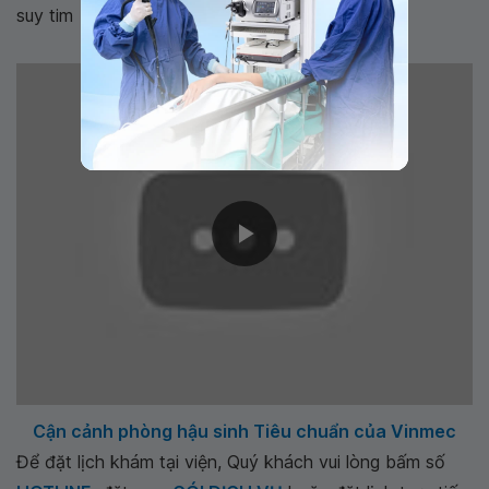
suy tim
Cận cảnh phòng hậu sinh Tiêu chuẩn của Vinmec
Để đặt lịch khám tại viện, Quý khách vui lòng bấm số