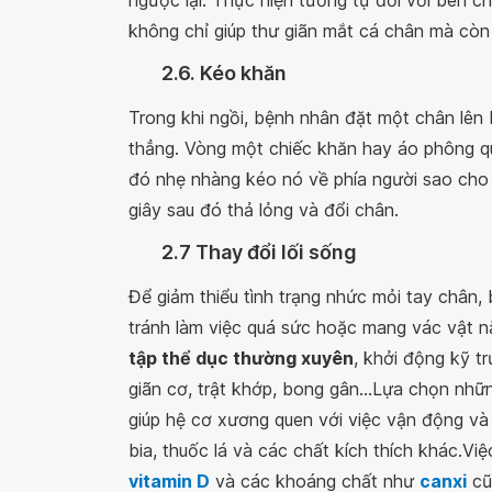
ngược lại. Thực hiện tương tự đối với bên c
không chỉ giúp thư giãn mắt cá chân mà còn
2.6. Kéo khăn
Trong khi ngồi, bệnh nhân đặt một chân lê
thẳng. Vòng một chiếc khăn hay áo phông qu
đó nhẹ nhàng kéo nó về phía người sao cho
giây sau đó thả lỏng và đổi chân.
2.7 Thay đổi lối sống
Để giảm thiểu tình trạng nhức mỏi tay chân,
tránh làm việc quá sức hoặc mang vác vật 
tập thể dục thường xuyên
, khởi động kỹ t
giãn cơ, trật khớp, bong gân...Lựa chọn nh
giúp hệ cơ xương quen với việc vận động và
bia, thuốc lá và các chất kích thích khác.Vi
vitamin D
và các khoáng chất như
canxi
cũ