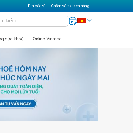
Tìm bác sĩ
Chăm sóc khách hàng
ng sức khoẻ
Online.Vinmec