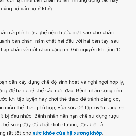
hân còn lại, mỗi bên chân 10 lần. Những động tác này
 củng cố các cơ ở khớp.
n bàn cà phê hoặc ghế nệm trước mặt sao cho chân
anh bàn chân, nắm chặt hai đầu với hai bàn tay, sau
 bắp chân và gót chân căng ra. Giữ nguyên khoảng 15
 bạn cần xây dựng chế độ sinh hoạt và nghỉ ngơi hợp lý,
nặng để hạn chế chế các cơn đau. Bệnh nhân cũng nên
rước khi tập luyện hay chơi thể thao để tránh căng cơ,
ững môn thể thao phù hợp, vừa sức để tập luyện cũng sẽ
 ít bị đau nhức. Bệnh nhân nên hạn chế sử dụng rượu
ệc bổ sung đầy đủ chất dinh dưỡng, đặc biệt là
ng rất tốt cho
sức khỏe của hệ xương khớp
.