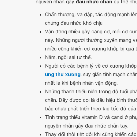
nguyên nhân gây
đau nhức chân
cụ thể như
Chấn thương, va đập, tác động mạnh lên
chứng đau nhức khó chịu
Vận động nhiều gây căng cơ, mỏi cơ cũn
này. Những người thường xuyên mang vác 
nhiều cũng khiến cơ xương khớp bị quá 
Nằm, ngồi sai tư thế.
Người có các bệnh lý về cơ xương khớp 
ung thư xương
, suy giãn tĩnh mạch châ
nhất là khi bệnh nhân vận động.
Những thanh thiếu niên trong độ tuổi ph
chân. Đây được coi là dấu hiệu bình thư
bắp chưa phát triển theo kịp tốc độ của
Tình trạng thiếu vitamin D và canxi ở ph
nguyên nhân gây đau nhức chân tay.
Thay đổi thời tiết đôi khi cũng khiến cá