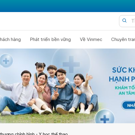
hách hàng
Phát triển bền vững
Về Vinmec
Chuyên tra
thương chỉnh hình - Y học thể thao