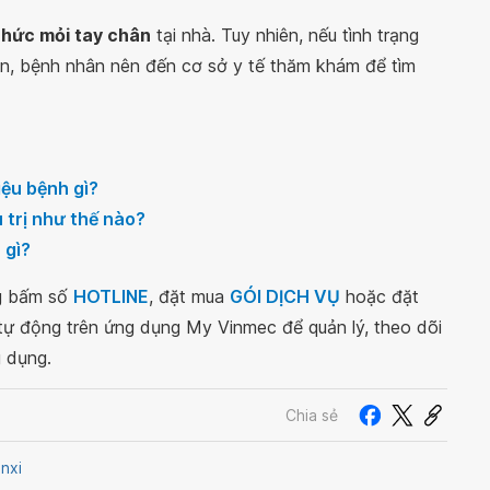
nhức mỏi tay chân
tại nhà. Tuy nhiên, nếu tình trạng
n, bệnh nhân nên đến cơ sở y tế thăm khám để tìm
iệu bệnh gì?
 trị như thế nào?
 gì?
ng bấm số
HOTLINE
, đặt mua
GÓI DỊCH VỤ
hoặc đặt
 tự động trên ứng dụng My Vinmec để quản lý, theo dõi
g dụng.
Chia sẻ
nxi