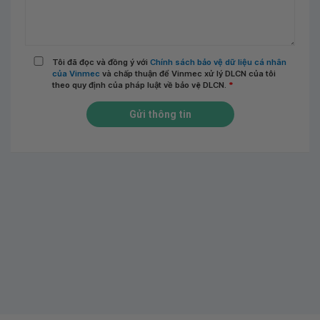
Tôi đã đọc và đồng ý với
Chính sách bảo vệ dữ liệu cá nhân
của Vinmec
và chấp thuận để Vinmec xử lý DLCN của tôi
theo quy định của pháp luật về bảo vệ DLCN.
*
Gửi thông tin