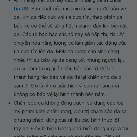
Ánh nắng mặt trời hay các ánh sáng xanh chứa
tia UV
: Bản chất của melanin là sinh ra để bảo vệ
da. Khi da tiếp xúc với tia cực tím, theo phản xạ
bảo vệ cơ thể sẽ tăng tiết melanin đẩy lên bề mặt
da. Các tế bào hắc sắc tố này sẽ hấp thụ tia UV
chuyển hóa năng lượng và làm giảm tác động của
tia cực tím lên da. Melanin được sản sinh càng
nhiều thì sự bảo vệ da càng tốt nhưng ngược lại,
do sự tâm trung quá nhiều hắc sắc tố để tạo
thành hàng rào bảo vệ da thì lại khiến cho da bị
sạm đi. Đó là lý do giải thích vì sao ra nắng mà
không có bảo vệ lại hình thành nên nám.
Chăm sóc da không đúng cách, sử dụng các loại
mỹ phẩm kém chất lượng, điều trị chăm sóc da sai
phương pháp, dùng quá nhiều các hình thức lột
tẩy da. Đây là hiện tượng phổ biến đang xảy ra tại