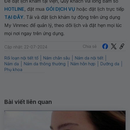
Để đặt lịch khám tại viện, Quý khách vui lòng bấm số
HOTLINE
, đặt mua
GÓI DỊCH VỤ
hoặc đặt lịch trực tiếp
TẠI ĐÂY
. Tải và đặt lịch khám tự động trên ứng dụng
My Vinmec để quản lý, theo dõi lịch và đặt hẹn mọi lúc
mọi nơi ngay trên ứng dụng.
Chia sẻ
Cập nhật: 22-07-2024
Rối loạn nội tiết tố
Nám chân sâu
Nám da nội tiết
Nám da
Nám da thông thường
Nám hỗn hợp
Dưỡng da
Phụ khoa
Bài viết liên quan