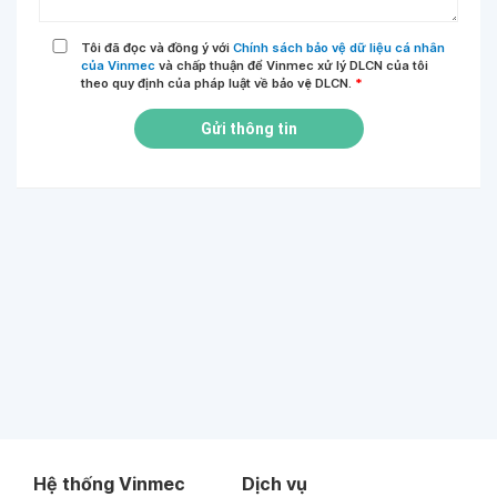
Tôi đã đọc và đồng ý với
Chính sách bảo vệ dữ liệu cá nhân
của Vinmec
và chấp thuận để Vinmec xử lý DLCN của tôi
theo quy định của pháp luật về bảo vệ DLCN.
*
Gửi thông tin
Hệ thống Vinmec
Dịch vụ