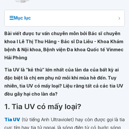
☰
Mục lục
Bài viết được tư vấn chuyên môn bởi Bác sĩ chuyên
khoa I Lê Thị Thu Hằng - Bác sĩ Da Liễu - Khoa Khám
bệnh & Nội khoa, Bệnh viện Đa khoa Quốc tế Vinmec
Hải Phòng
Tia UV là “kẻ thù” lớn nhất của làn da của bất kỳ ai
đặc biệt là chị em phụ nữ mỗi khi mùa hè đến. Tuy
nhiên, tia UV có mấy loại? Liệu rằng tất cả các tia UV
đều gây hại cho làn da?
1. Tia UV có mấy loại?
Tia UV
(từ tiếng Anh Ultraviolet) hay còn được gọi là tia
cực tím hay tia tử ngoại, là sóng điện từ có bước sóng