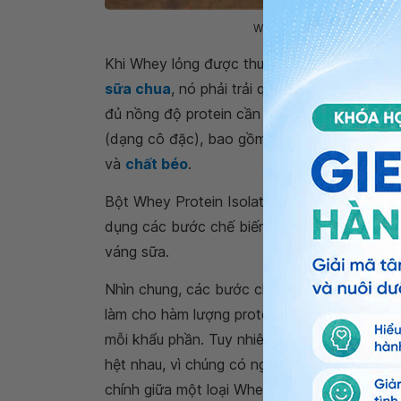
Whey Protein đem lại những 
Khi Whey lỏng được thu thập dưới dạng sản 
sữa chua
, nó phải trải qua một số bước ch
đủ nồng độ protein cần thiết, chất lỏng có
(dạng cô đặc), bao gồm tới 80% protein the
và
chất béo
.
Bột Whey Protein Isolate có thể chứa tới 90
dụng các bước chế biến khác nhau nhằm làm
váng sữa.
Nhìn chung, các bước chế biến được sử dụng
làm cho hàm lượng protein cao hơn và cắt 
mỗi khẩu phần. Tuy nhiên, các loại axit ami
hệt nhau, vì chúng có nguồn gốc từ cùng một
chính giữa một loại Whey Isolate tiêu chuẩ