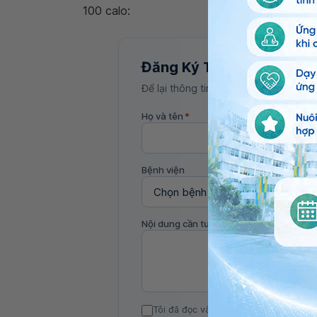
100 calo:
Đăng Ký Tư Vấn
Để lại thông tin, bác sĩ Vinmec sẽ liên
Họ và tên
*
Bệnh viện
Nội dung cần tư vấn
Tôi đã đọc và đồng ý với Chính sách b