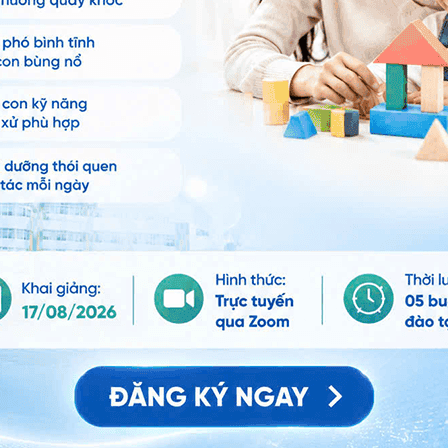
 hệ tư vấn trong 24 giờ.
Số điện thoại
*
ảo vệ dữ liệu cá nhân của Vinmec và chấp thuận để