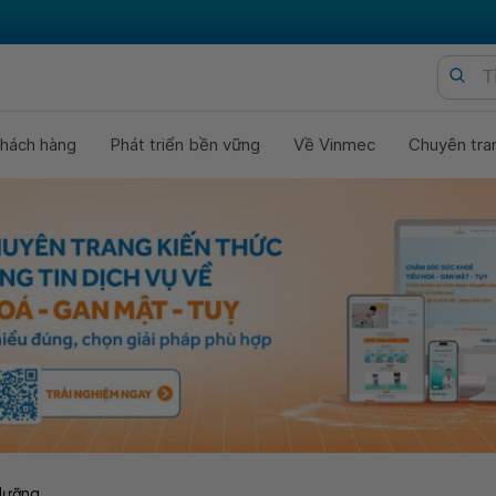
hách hàng
Phát triển bền vững
Về Vinmec
Chuyên tra
dưỡng