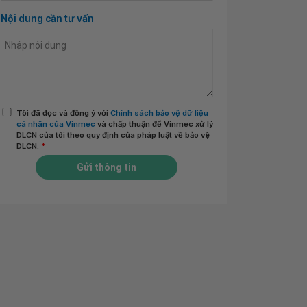
Nội dung cần tư vấn
Tôi đã đọc và đồng ý với
Chính sách bảo vệ dữ liệu
cá nhân của Vinmec
và chấp thuận để Vinmec xử lý
DLCN của tôi theo quy định của pháp luật về bảo vệ
DLCN.
*
Gửi thông tin