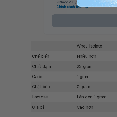
Vinmec xử lý DLCN của tôi theo quy đị
Chính sách bảo mật
Whey Isolate
Chế biến
Nhiều hơn
Chất đạm
23 gram
Carbs
1 gram
Chất béo
0 gram
Lactose
Lên đến 1 gram
Giá cả
Cao hơn