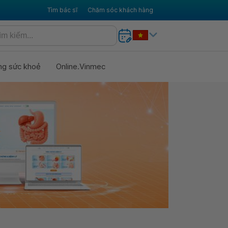
Tìm bác sĩ
Chăm sóc khách hàng
ng sức khoẻ
Online.Vinmec