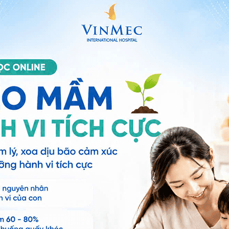
giá trị dinh dưỡng cao cho người tập luyện
phẩm phụ của quá trình sản xuất phô mai hoặc
ế biến để tăng hàm lượng protein. Sau khi đã đạt được
 thể được sấy khô để tạo thành bột Whey Concentrate
o trọng lượng, và 20% còn lại có chứa
carbohydrate
% protein trở lên theo trọng lượng sản xuất nếu sử
 giảm hàm lượng chất béo và carbohydrate trong
 trong quá trình sản xuất Whey Protein Isolate có thể
giảm hàm lượng chất béo cũng như carbohydrate trên
n được tìm thấy trong cả hai dạng Whey hầu như giống
 loại protein. Bảng dưới đây sẽ cho thấy sự khác biệt
n và loại Whey Concentrate bổ sung dành cho khẩu phần