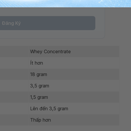
nh của pháp luật về bảo vệ DLCN.
Đăng Ký
Whey Concentrate
Ít hơn
18 gram
3,5 gram
1,5 gram
Lên đến 3,5 gram
Thấp hơn