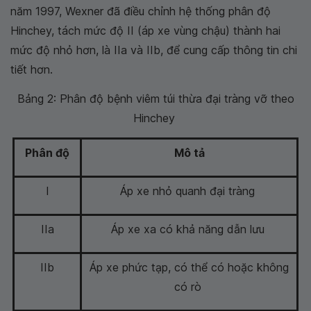
năm 1997, Wexner đã điều chỉnh hệ thống phân độ
Hinchey, tách mức độ II (áp xe vùng chậu) thành hai
mức độ nhỏ hơn, là IIa và IIb, để cung cấp thông tin chi
tiết hơn.
Bảng 2: Phân độ bệnh viêm túi thừa đại tràng vỡ theo
Hinchey
Phân độ
Mô tả
I
Áp xe nhỏ quanh đại tràng
IIa
Áp xe xa có khả năng dẫn lưu
IIb
Áp xe phức tạp, có thể có hoặc không
có rò