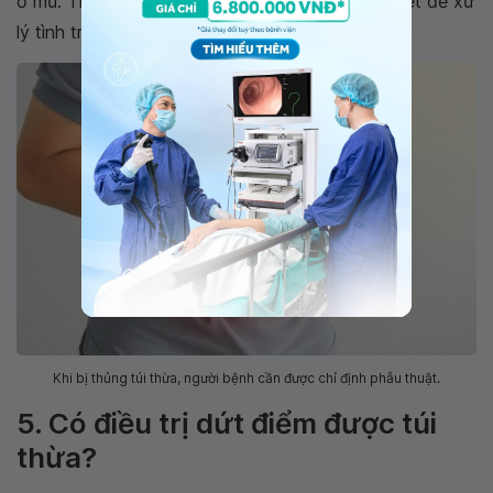
ổ mủ. Thông thường, phẫu thuật bụng là cần thiết để xử
lý tình trạng này.
Khi bị thủng túi thừa, người bệnh cần được chỉ định phẫu thuật.
5. Có điều trị dứt điểm được túi
thừa?