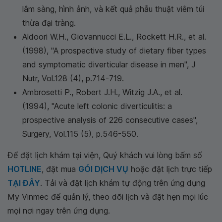
lâm sàng, hình ảnh, và kết quả phẫu thuật viêm túi
thừa đại tràng.
Aldoori W.H., Giovannucci E.L., Rockett H.R., et al.
(1998), "A prospective study of dietary fiber types
and symptomatic diverticular disease in men",
J
Nutr,
Vol.128 (4), p.714-719.
Ambrosetti P., Robert J.H., Witzig J.A., et al.
(1994), "Acute left colonic diverticulitis: a
prospective analysis of 226 consecutive cases",
Surgery,
Vol.115 (5), p.546-550.
Để đặt lịch khám tại viện, Quý khách vui lòng bấm số
HOTLINE
, đặt mua
GÓI DỊCH VỤ
hoặc đặt lịch trực tiếp
TẠI ĐÂY
. Tải và đặt lịch khám tự động trên ứng dụng
My Vinmec để quản lý, theo dõi lịch và đặt hẹn mọi lúc
mọi nơi ngay trên ứng dụng.