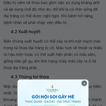
Điều trị viêm túi thừa bao gồm việc sử dụng kháng sinh
và áp dụng chế độ nhịn ăn, đôi khi là cả nhịn uống để
đại tràng có thể được nghỉ ngơi. Khi bệnh trở nặng,
bệnh nhân sẽ phải nhập viện điều trị.
4.2 Xuất huyết
Biến chứng xuất huyết có thể xảy ra khi một mạch máu
trong túi thừa đại tràng bị vỡ. Máu tươi sẽ thoát ra nhiều
từ hậu môn hoặc có thể xuất hiện phân có màu sẫm,
giống màu gỗ gụ, khi tình trạng chảy máu xảy ra ở túi
thừa đại tràng phải.
4.3 Thủng túi thừa
×
Mặc dù hiếm gặp nhưng biến chứng này lại là nguy hiểm
nhất. Vi khuẩn từ đại tràng có thể xâm nhập vào
khoang bụng, dẫn đến
viêm phúc mạc
hoặc hình thành